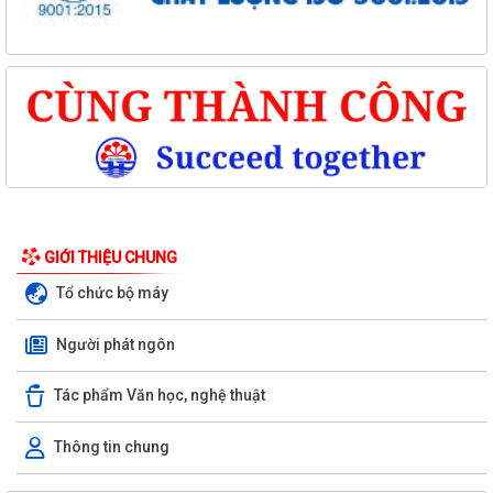
TUYỂN CHỌN THỰC TẬP SINH NAM ĐI THỰC TẬP KỸ THUẬT TẠI NHẬT
BẢN (THÁNG 8/2026)
GIỚI THIỆU CHUNG
THÔNG BÁO: VỀ VIỆC KẾT THÚC NIÊM YẾT CÔNG KHAI KẾT QUẢ RÀ
SOÁT CÁC ĐỐI TƯỢNG THUỘC HỘ NGHÈO, HỘ...
Tổ chức bộ máy
CHÍ LINH LẤY MẪU XÉT NGHIỆM ADN 15 PHẦN MỘ LIỆT SĨ CHƯA XÁC
Người phát ngôn
ĐỊNH ĐƯỢC DANH TÍNH
Tác phẩm Văn học, nghệ thuật
Thông báo về việc chăm sóc và phòng trừ sâu bệnh hại lúa vụ mùa
2026
Thông tin chung
BAN THƯỜNG VỤ ĐẢNG ỦY PHƯỜNG CHÍ LINH HỌP THƯỜNG KỲ
THÁNG 8, CHO Ý KIẾN NHIỀU NỘI DUNG QUAN TRỌNG