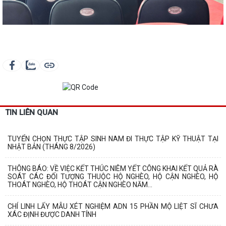
TIN LIÊN QUAN
TUYỂN CHỌN THỰC TẬP SINH NAM ĐI THỰC TẬP KỸ THUẬT TẠI
NHẬT BẢN (THÁNG 8/2026)
THÔNG BÁO: VỀ VIỆC KẾT THÚC NIÊM YẾT CÔNG KHAI KẾT QUẢ RÀ
SOÁT CÁC ĐỐI TƯỢNG THUỘC HỘ NGHÈO, HỘ CẬN NGHÈO, HỘ
THOÁT NGHÈO, HỘ THOÁT CẬN NGHÈO NĂM...
CHÍ LINH LẤY MẪU XÉT NGHIỆM ADN 15 PHẦN MỘ LIỆT SĨ CHƯA
XÁC ĐỊNH ĐƯỢC DANH TÍNH