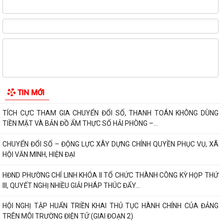
PHƯỜNG CHÍ LINH TRIỂN KHAI HIỆU QUẢ MÔ HÌNH "NGÀY THỨ NĂM
KHÔNG HẸN", NÂNG CAO CHẤT LƯỢNG PHỤC VỤ...
TỔ ĐẠI BIỂU SỐ 18 HĐND THÀNH PHỐ HẢI PHÒNG TIẾP XÚC CỬ TRI
TRƯỚC KỲ HỌP THƯỜNG LỆ GIỮA NĂM 2026
ĐẨY MẠNH CHUYỂN ĐỔI SỐ NGÀNH GIÁO DỤC – HOÀN THÀNH CẤP
CHỨNG THƯ CHỮ KÝ SỐ CỦA BAN CƠ YẾU CHO 100%...
96 NĂM – CHẶNG ĐƯỜNG VẺ VANG, TỰ HÀO CỦA CÔNG TÁC TUYÊN
GIÁO CỦA ĐẢNG
THÔNG BÁO Niêm yết công khai kết quả rà soát các đối tượng thuộc
TIN MỚI
hộ nghèo, hộ cận nghèo, hộ thoát...
TÍCH CỰC THAM GIA CHUYỂN ĐỔI SỐ, THANH TOÁN KHÔNG DÙNG
TIỀN MẶT VÀ BẢN ĐỒ ẨM THỰC SỐ HẢI PHÒNG –...
CHUYỂN ĐỔI SỐ – ĐỘNG LỰC XÂY DỰNG CHÍNH QUYỀN PHỤC VỤ, XÃ
HỘI VĂN MINH, HIỆN ĐẠI