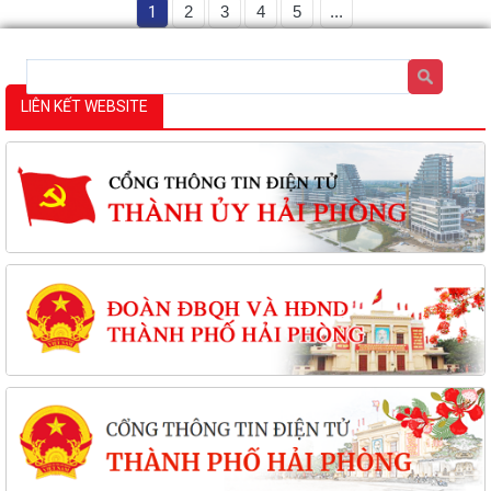
1
2
3
4
5
...
LIÊN KẾT WEBSITE