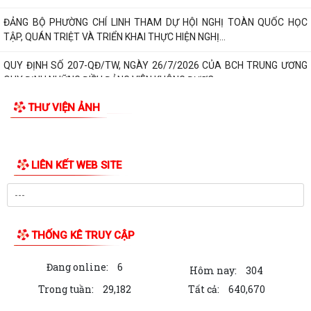
HĐND PHƯỜNG CHÍ LINH KHÓA II TỔ CHỨC THÀNH CÔNG KỲ HỌP THỨ
III, QUYẾT NGHỊ NHIỀU GIẢI PHÁP THÚC ĐẨY...
HỘI NGHỊ TẬP HUẨN TRIỀN KHAI THỦ TỤC HÀNH CHÍNH CỦA ĐẢNG
TRÊN MÔI TRƯỜNG ĐIỆN TỬ (GIAI ĐOẠN 2)
ĐẢNG BỘ PHƯỜNG CHÍ LINH THAM DỰ HỘI NGHỊ TOÀN QUỐC HỌC
TẬP, QUÁN TRIỆT VÀ TRIỂN KHAI THỰC HIỆN NGHỊ...
QUY ĐỊNH SỐ 207-QĐ/TW, NGÀY 26/7/2026 CỦA BCH TRUNG ƯƠNG
QUY ĐỊNH NHỮNG ĐIỀU ĐẢNG VIÊN KHÔNG ĐƯỢC...
THƯ VIỆN ẢNH
CUỘC THI "SÁNG TÁC CA KHÚC VÀ BIỂU TRƯNG (LOGO) VỀ PHƯỜNG
MƯỜNG THANH"
Lịch công tác của Thường trực HĐND, lãnh đạo UBND phường tuần 31
LIÊN KẾT WEB SITE
KỶ NIỆM 79 NĂM NGÀY THƯƠNG BINH - LIỆT SĨ (27/7/1947 -
27/7/2026)
PHƯỜNG CHÍ LINH TRANG TRỌNG TỔ CHỨC LỄ DÂNG HƯƠNG, THẮP