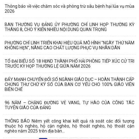
Thông báo về việc chăm sóc và phòng trừ sâu bệnh hại lúa vụ mùa
2026
BAN THƯỜNG VỤ ĐẢNG ỦY PHƯỜNG CHÍ LINH HỌP THƯỜNG KỲ
THÁNG 8, CHO Ý KIẾN NHIỀU NỘI DUNG QUAN TRỌNG
PHƯỜNG CHÍ LINH TRIỂN KHAI HIỆU QUẢ MÔ HÌNH "NGÀY THỨ NĂM
KHÔNG HẸN", NÂNG CAO CHẤT LƯỢNG PHỤC VỤ NHÂN DÂN
TỔ ĐẠI BIỂU SỐ 18 HĐND THÀNH PHỐ HẢI PHÒNG TIẾP XÚC CỬ TRI
TRƯỚC KỲ HỌP THƯỜNG LỆ GIỮA NĂM 2026
ĐẨY MẠNH CHUYỂN ĐỔI SỐ NGÀNH GIÁO DỤC – HOÀN THÀNH CẤP
CHỨNG THƯ CHỮ KÝ SỐ CỦA BAN CƠ YẾU CHO 100% GIÁO VIÊN
BIÊN CHẾ
96 NĂM – CHẶNG ĐƯỜNG VẺ VANG, TỰ HÀO CỦA CÔNG TÁC
TUYÊN GIÁO CỦA ĐẢNG
THÔNG BÁO Niêm yết công khai kết quả rà soát các đối tượng
thuộc hộ nghèo, hộ cận nghèo, hộ thoát nghèo, hộ thoát cận
nghèo năm 2025 trên địa bàn...