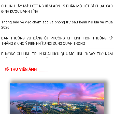
CHÍ LINH LẤY MẪU XÉT NGHIỆM ADN 15 PHẦN MỘ LIỆT SĨ CHƯA XÁC
ĐỊNH ĐƯỢC DANH TÍNH
Thông báo về việc chăm sóc và phòng trừ sâu bệnh hại lúa vụ mùa
2026
BAN THƯỜNG VỤ ĐẢNG ỦY PHƯỜNG CHÍ LINH HỌP THƯỜNG KỲ
THÁNG 8, CHO Ý KIẾN NHIỀU NỘI DUNG QUAN TRỌNG
PHƯỜNG CHÍ LINH TRIỂN KHAI HIỆU QUẢ MÔ HÌNH "NGÀY THỨ NĂM
KHÔNG HẸN", NÂNG CAO CHẤT LƯỢNG PHỤC VỤ...
THƯ VIỆN ẢNH