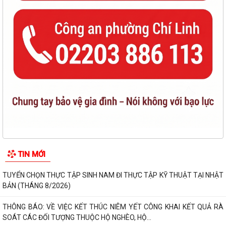
TIN MỚI
TUYỂN CHỌN THỰC TẬP SINH NAM ĐI THỰC TẬP KỸ THUẬT TẠI NHẬT
BẢN (THÁNG 8/2026)
THÔNG BÁO: VỀ VIỆC KẾT THÚC NIÊM YẾT CÔNG KHAI KẾT QUẢ RÀ
SOÁT CÁC ĐỐI TƯỢNG THUỘC HỘ NGHÈO, HỘ...