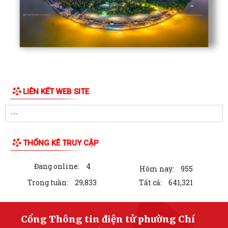
LIÊN KẾT WEB SITE
THỐNG KÊ TRUY CẬP
Đang online:
4
Hôm nay:
955
Trong tuần:
29,833
Tất cả:
641,321
Cổng Thông tin điện tử phường Chí