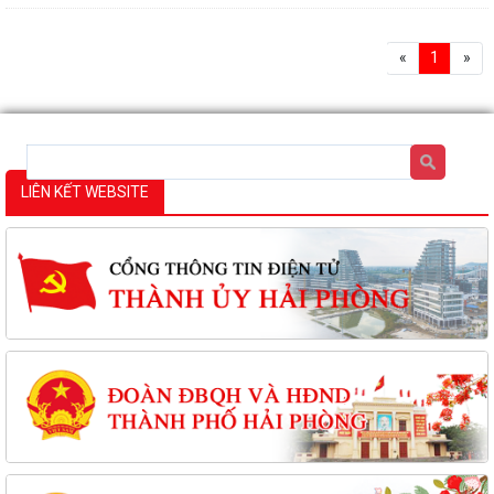
«
1
»
LIÊN KẾT WEBSITE