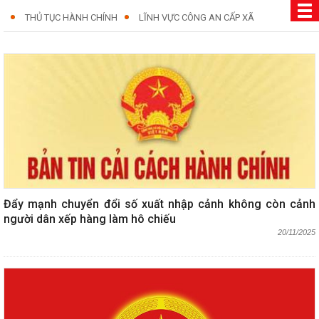
THỦ TỤC HÀNH CHÍNH
LĨNH VỰC CÔNG AN CẤP XÃ
Đẩy mạnh chuyển đổi số xuất nhập cảnh không còn cảnh
người dân xếp hàng làm hô chiếu
20/11/2025