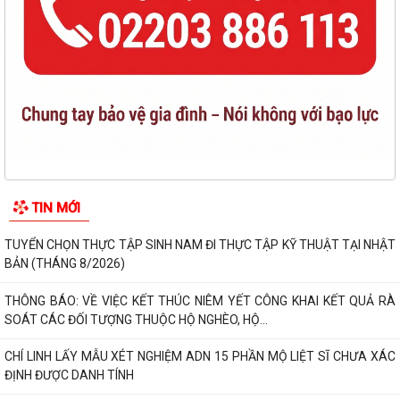
TIN MỚI
TUYỂN CHỌN THỰC TẬP SINH NAM ĐI THỰC TẬP KỸ THUẬT TẠI NHẬT
BẢN (THÁNG 8/2026)
THÔNG BÁO: VỀ VIỆC KẾT THÚC NIÊM YẾT CÔNG KHAI KẾT QUẢ RÀ
SOÁT CÁC ĐỐI TƯỢNG THUỘC HỘ NGHÈO, HỘ...
CHÍ LINH LẤY MẪU XÉT NGHIỆM ADN 15 PHẦN MỘ LIỆT SĨ CHƯA XÁC
ĐỊNH ĐƯỢC DANH TÍNH