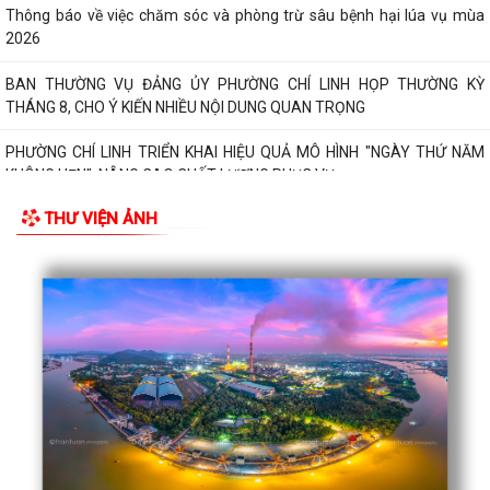
Thông báo về việc chăm sóc và phòng trừ sâu bệnh hại lúa vụ mùa
2026
BAN THƯỜNG VỤ ĐẢNG ỦY PHƯỜNG CHÍ LINH HỌP THƯỜNG KỲ
THÁNG 8, CHO Ý KIẾN NHIỀU NỘI DUNG QUAN TRỌNG
PHƯỜNG CHÍ LINH TRIỂN KHAI HIỆU QUẢ MÔ HÌNH "NGÀY THỨ NĂM
KHÔNG HẸN", NÂNG CAO CHẤT LƯỢNG PHỤC VỤ...
THƯ VIỆN ẢNH