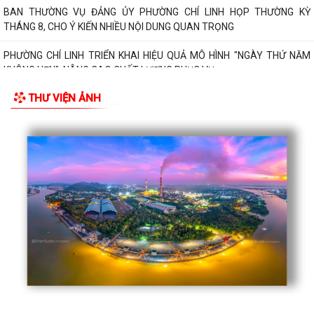
BAN THƯỜNG VỤ ĐẢNG ỦY PHƯỜNG CHÍ LINH HỌP THƯỜNG KỲ
THÁNG 8, CHO Ý KIẾN NHIỀU NỘI DUNG QUAN TRỌNG
PHƯỜNG CHÍ LINH TRIỂN KHAI HIỆU QUẢ MÔ HÌNH "NGÀY THỨ NĂM
KHÔNG HẸN", NÂNG CAO CHẤT LƯỢNG PHỤC VỤ...
THƯ VIỆN ẢNH