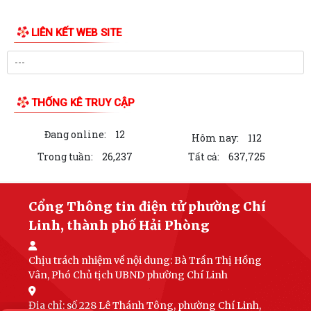
LIÊN KẾT WEB SITE
THỐNG KÊ TRUY CẬP
Đang online:
12
Hôm nay:
112
Trong tuần:
26,237
Tất cả:
637,725
Cổng Thông tin điện tử phường Chí
Linh, thành phố Hải Phòng
Chịu trách nhiệm về nội dung:
Bà Trần Thị Hồng
Vân, Phó Chủ tịch UBND phường Chí Linh
Địa chỉ: số 228 Lê Thánh Tông, phường Chí Linh,