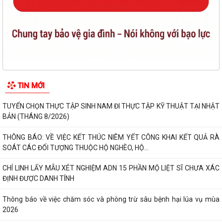
TIN MỚI
TUYỂN CHỌN THỰC TẬP SINH NAM ĐI THỰC TẬP KỸ THUẬT TẠI NHẬT
BẢN (THÁNG 8/2026)
THÔNG BÁO: VỀ VIỆC KẾT THÚC NIÊM YẾT CÔNG KHAI KẾT QUẢ RÀ
SOÁT CÁC ĐỐI TƯỢNG THUỘC HỘ NGHÈO, HỘ...
CHÍ LINH LẤY MẪU XÉT NGHIỆM ADN 15 PHẦN MỘ LIỆT SĨ CHƯA XÁC
ĐỊNH ĐƯỢC DANH TÍNH
Thông báo về việc chăm sóc và phòng trừ sâu bệnh hại lúa vụ mùa
2026