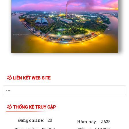
LIÊN KẾT WEB SITE
THỐNG KÊ TRUY CẬP
Đang online:
20
Hôm nay:
2,638