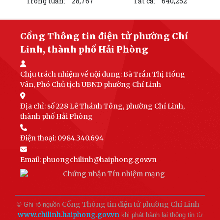
Trong tuần:
28,767
Tất cả:
640,252
Cổng Thông tin điện tử phường Chí
Linh, thành phố Hải Phòng
Chịu trách nhiệm về nội dung:
Bà Trần Thị Hồng
Vân, Phó Chủ tịch UBND phường Chí Linh
Địa chỉ: số 228 Lê Thánh Tông, phường Chí Linh,
thành phố Hải Phòng
Điện thoại: 0984.340.694
Email:
phuongchilinh@haiphong.gov.vn
Cổng Thông tin điện tử phường Chí Linh
© Ghi rõ nguồn
-
www.chilinh.haiphong.gov.vn
khi phát hành lại thông tin từ