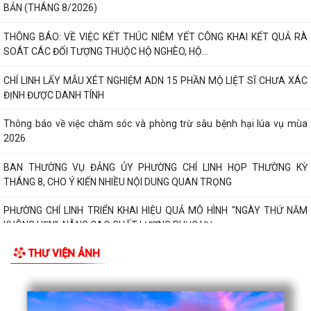
BẢN (THÁNG 8/2026)
THÔNG BÁO: VỀ VIỆC KẾT THÚC NIÊM YẾT CÔNG KHAI KẾT QUẢ RÀ
SOÁT CÁC ĐỐI TƯỢNG THUỘC HỘ NGHÈO, HỘ...
CHÍ LINH LẤY MẪU XÉT NGHIỆM ADN 15 PHẦN MỘ LIỆT SĨ CHƯA XÁC
ĐỊNH ĐƯỢC DANH TÍNH
Thông báo về việc chăm sóc và phòng trừ sâu bệnh hại lúa vụ mùa
2026
BAN THƯỜNG VỤ ĐẢNG ỦY PHƯỜNG CHÍ LINH HỌP THƯỜNG KỲ
THÁNG 8, CHO Ý KIẾN NHIỀU NỘI DUNG QUAN TRỌNG
PHƯỜNG CHÍ LINH TRIỂN KHAI HIỆU QUẢ MÔ HÌNH "NGÀY THỨ NĂM
KHÔNG HẸN", NÂNG CAO CHẤT LƯỢNG PHỤC VỤ...
THƯ VIỆN ẢNH