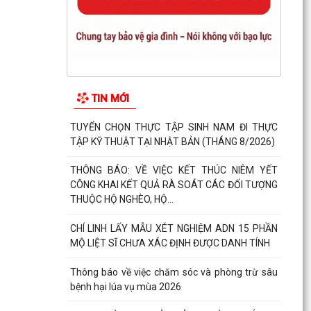
TIN MỚI
TUYỂN CHỌN THỰC TẬP SINH NAM ĐI THỰC
TẬP KỸ THUẬT TẠI NHẬT BẢN (THÁNG 8/2026)
THÔNG BÁO: VỀ VIỆC KẾT THÚC NIÊM YẾT
CÔNG KHAI KẾT QUẢ RÀ SOÁT CÁC ĐỐI TƯỢNG
THUỘC HỘ NGHÈO, HỘ...
CHÍ LINH LẤY MẪU XÉT NGHIỆM ADN 15 PHẦN
MỘ LIỆT SĨ CHƯA XÁC ĐỊNH ĐƯỢC DANH TÍNH
Thông báo về việc chăm sóc và phòng trừ sâu
bệnh hại lúa vụ mùa 2026