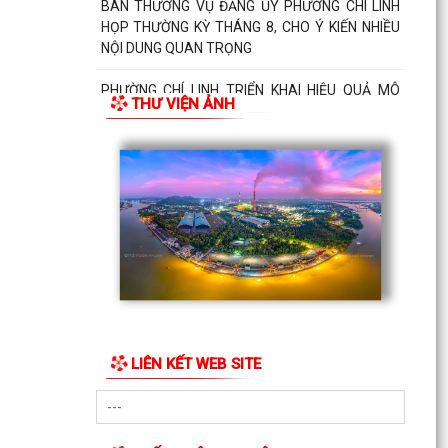
BAN THƯỜNG VỤ ĐẢNG ỦY PHƯỜNG CHÍ LINH
HỌP THƯỜNG KỲ THÁNG 8, CHO Ý KIẾN NHIỀU
NỘI DUNG QUAN TRỌNG
PHƯỜNG CHÍ LINH TRIỂN KHAI HIỆU QUẢ MÔ
THƯ VIỆN ẢNH
HÌNH "NGÀY THỨ NĂM KHÔNG HẸN", NÂNG CAO
CHẤT LƯỢNG PHỤC VỤ...
LIÊN KẾT WEB SITE