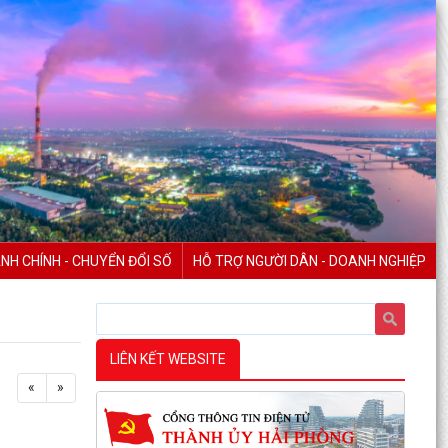
NH CHÍNH - CHUYỂN ĐỔI SỐ
HỖ TRỢ NGƯỜI DÂN - DOANH NGHIỆP
LIÊN KẾT WEBSITE
«
»