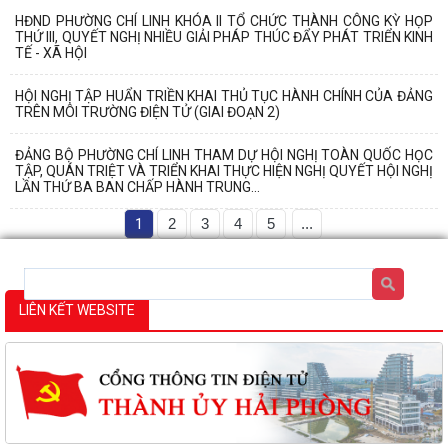
HĐND PHƯỜNG CHÍ LINH KHÓA II TỔ CHỨC THÀNH CÔNG KỲ HỌP
THỨ III, QUYẾT NGHỊ NHIỀU GIẢI PHÁP THÚC ĐẨY PHÁT TRIỂN KINH
TẾ - XÃ HỘI
HỘI NGHỊ TẬP HUẨN TRIỀN KHAI THỦ TỤC HÀNH CHÍNH CỦA ĐẢNG
TRÊN MÔI TRƯỜNG ĐIỆN TỬ (GIAI ĐOẠN 2)
ĐẢNG BỘ PHƯỜNG CHÍ LINH THAM DỰ HỘI NGHỊ TOÀN QUỐC HỌC
TẬP, QUÁN TRIỆT VÀ TRIỂN KHAI THỰC HIỆN NGHỊ QUYẾT HỘI NGHỊ
LẦN THỨ BA BAN CHẤP HÀNH TRUNG...
1
2
3
4
5
...
LIÊN KẾT WEBSITE