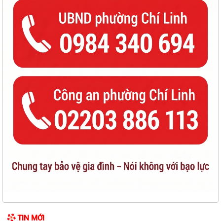
HĐND PHƯỜNG CHÍ LINH KHÓA II TỔ CHỨC THÀNH CÔNG KỲ HỌP THỨ
III, QUYẾT NGHỊ NHIỀU GIẢI PHÁP THÚC ĐẨY...
HỘI NGHỊ TẬP HUẨN TRIỀN KHAI THỦ TỤC HÀNH CHÍNH CỦA ĐẢNG
TRÊN MÔI TRƯỜNG ĐIỆN TỬ (GIAI ĐOẠN 2)
ĐẢNG BỘ PHƯỜNG CHÍ LINH THAM DỰ HỘI NGHỊ TOÀN QUỐC HỌC
TẬP, QUÁN TRIỆT VÀ TRIỂN KHAI THỰC HIỆN NGHỊ...
QUY ĐỊNH SỐ 207-QĐ/TW, NGÀY 26/7/2026 CỦA BCH TRUNG ƯƠNG
QUY ĐỊNH NHỮNG ĐIỀU ĐẢNG VIÊN KHÔNG ĐƯỢC...
CUỘC THI "SÁNG TÁC CA KHÚC VÀ BIỂU TRƯNG (LOGO) VỀ PHƯỜNG
MƯỜNG THANH"
Lịch công tác của Thường trực HĐND, lãnh đạo UBND phường tuần 31
KỶ NIỆM 79 NĂM NGÀY THƯƠNG BINH - LIỆT SĨ (27/7/1947 -
27/7/2026)
PHƯỜNG CHÍ LINH TRANG TRỌNG TỔ CHỨC LỄ DÂNG HƯƠNG, THẮP
TIN MỚI
NẾN TRI ÂN TẠI BA NGHĨA TRANG LIỆT SĨ NHÂN...