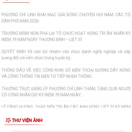
PHƯỜNG CHÍ LINH KHAI MẠC GIẢI BÓNG CHUYỀN HƠI NAM CÁC TỔ
DÂN PHỐ NĂM 2026
TRƯỜNG MẦM NON PHẢ LẠI TỔ CHỨC HOẠT ĐỘNG TRI ÂN NHÂN KỶ
NIỆM 79 NĂM NGÀY THƯƠNG BINH – LIỆT SĨ
QUYẾT ĐỊNH Về việc bổ nhiệm vào chức danh nghề nghiệp và xếp
lương đối với viên chức trúng tuyển kỳ...
THÔNG BÁO VỀ VIỆC CÔNG KHAI SỐ ĐIỆN THOẠI ĐƯỜNG DÂY NÓNG
VÀ CỔNG THÔNG TIN ĐIỆN TỬ TIẾP NHẬN THÔNG...
THƯỜNG TRỰC ĐẢNG ỦY PHƯỜNG CHÍ LINH THĂM, TẶNG QUÀ NGƯỜI
CÓ CÔNG NHÂN DỊP KỶ NIỆM 79 NĂM NGÀY...
LỄ DÂNG HƯƠNG, THẮP NẾN TRI ÂN CÁC ANH HÙNG LIỆT SĨ KỶ NIỆM
79 NĂM NGÀY THƯƠNG BINH - LIỆT SĨ...
THƯ VIỆN ẢNH
Lịch công tác của Thường trực HĐND, lãnh đạo UBND phường tuần 30