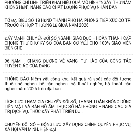
PHƯỜNG CHÍ LINH TRIỂN KHAI HIỆU QUẢ MÔ HÌNH "NGÀY THỨ NĂM
KHÔNG HẸN", NÂNG CAO CHẤT LƯỢNG PHỤC VỤ NHÂN DÂN
TỔ ĐẠI BIỂU SỐ 18 HĐND THÀNH PHỐ HẢI PHÒNG TIẾP XÚC CỬ TRI
TRƯỚC KỲ HỌP THƯỜNG LỆ GIỮA NĂM 2026
ĐẨY MẠNH CHUYỂN ĐỔI SỐ NGÀNH GIÁO DỤC – HOÀN THÀNH CẤP
CHỨNG THƯ CHỮ KÝ SỐ CỦA BAN CƠ YẾU CHO 100% GIÁO VIÊN
BIÊN CHẾ
96 NĂM – CHẶNG ĐƯỜNG VẺ VANG, TỰ HÀO CỦA CÔNG TÁC
TUYÊN GIÁO CỦA ĐẢNG
THÔNG BÁO Niêm yết công khai kết quả rà soát các đối tượng
thuộc hộ nghèo, hộ cận nghèo, hộ thoát nghèo, hộ thoát cận
nghèo năm 2025 trên địa bàn...
TÍCH CỰC THAM GIA CHUYỂN ĐỔI SỐ, THANH TOÁN KHÔNG DÙNG
TIỀN MẶT VÀ BẢN ĐỒ ẨM THỰC SỐ HẢI PHÒNG – NÂNG CAO GIÁ
TRỊ DỊCH VỤ, THÚC ĐẨY PHÁT TRIỂN DU...
CHUYỂN ĐỔI SỐ – ĐỘNG LỰC XÂY DỰNG CHÍNH QUYỀN PHỤC VỤ,
XÃ HỘI VĂN MINH, HIỆN ĐẠI