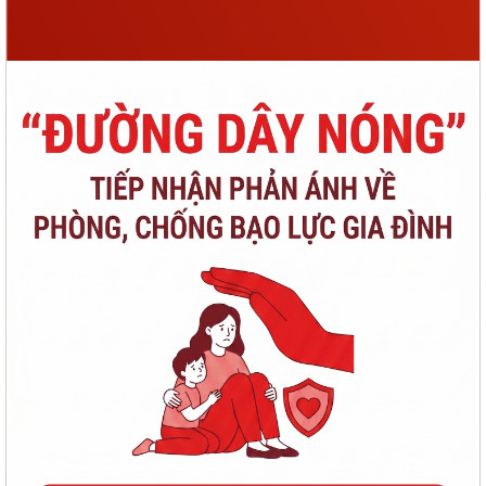
PHƯỜNG CHÍ LINH TRIỂN KHAI HIỆU QUẢ MÔ HÌNH "NGÀY THỨ NĂM
KHÔNG HẸN", NÂNG CAO CHẤT LƯỢNG PHỤC VỤ...
TỔ ĐẠI BIỂU SỐ 18 HĐND THÀNH PHỐ HẢI PHÒNG TIẾP XÚC CỬ TRI
TRƯỚC KỲ HỌP THƯỜNG LỆ GIỮA NĂM 2026
ĐẨY MẠNH CHUYỂN ĐỔI SỐ NGÀNH GIÁO DỤC – HOÀN THÀNH CẤP
CHỨNG THƯ CHỮ KÝ SỐ CỦA BAN CƠ YẾU CHO 100%...
96 NĂM – CHẶNG ĐƯỜNG VẺ VANG, TỰ HÀO CỦA CÔNG TÁC TUYÊN
GIÁO CỦA ĐẢNG
THÔNG BÁO Niêm yết công khai kết quả rà soát các đối tượng thuộc
hộ nghèo, hộ cận nghèo, hộ thoát...
TÍCH CỰC THAM GIA CHUYỂN ĐỔI SỐ, THANH TOÁN KHÔNG DÙNG
TIỀN MẶT VÀ BẢN ĐỒ ẨM THỰC SỐ HẢI PHÒNG –...
CHUYỂN ĐỔI SỐ – ĐỘNG LỰC XÂY DỰNG CHÍNH QUYỀN PHỤC VỤ, XÃ
HỘI VĂN MINH, HIỆN ĐẠI