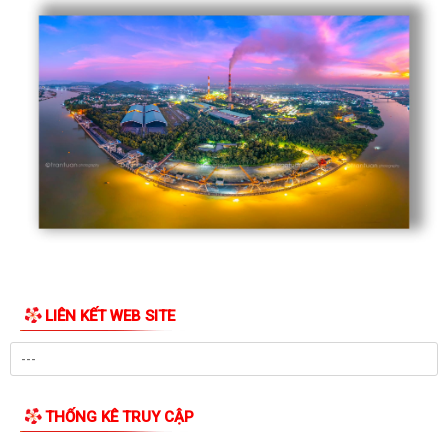
BAN XÂY DỰNG ĐẢNG ĐẢNG ỦY PHƯỜNG CHÍ LINH PHỐI HỢP VỚI
TRƯỜNG QUÂN SỰ QUÂN KHU 3 TỔ CHỨC CHƯƠNG...
PHƯỜNG CHÍ LINH TỔ CHỨC HỘI NGHỊ TẬP HUẤN BỒI DƯỠNG KỸ NĂNG
CHUYỂN ĐỔI SỐ NĂM 2026
Tổ chức Triển lãm Công nghệ, Máy móc Nông nghiệp Quốc tế Việt Nam
năm 2026 tại Thành phố Hồ Chí Minh
Chủ động ứng phó với mưa lớn, lũ, ngập lụt, lũ quét, sạt lở đất, lốc, sét,
mưa đá
Công văn về việc công khai công bố danh mục TTHC ban hành mới lĩnh
vực văn phòng đại diện của các...
LIÊN KẾT WEB SITE
XIN Ý KIẾN THAM GIA VÀO DỰ THẢO TỜ TRÌNH, QUYẾT ĐỊNH BÃI BỎ
CÁC VĂN BẢN QUY PHẠM PHÁP LUẬT DO ỦY...
BAN CHỈ HUY QUÂN SỰ PHƯỜNG CHÍ LINH RA QUÂN DỌN VỆ SINH
NGHĨA TRANG LIỆT SĨ
THỐNG KÊ TRUY CẬP
Chủ động ứng phó với lũ kết hợp triều cường