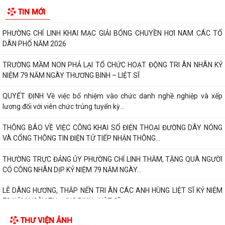
PHƯỜNG CHÍ LINH TRANG TRỌNG TỔ CHỨC LỄ DÂNG HƯƠNG, THẮP
TIN MỚI
NẾN TRI ÂN TẠI BA NGHĨA TRANG LIỆT SĨ NHÂN...
PHƯỜNG CHÍ LINH KHAI MẠC GIẢI BÓNG CHUYỀN HƠI NAM CÁC TỔ
DÂN PHỐ NĂM 2026
TRƯỜNG MẦM NON PHẢ LẠI TỔ CHỨC HOẠT ĐỘNG TRI ÂN NHÂN KỶ
NIỆM 79 NĂM NGÀY THƯƠNG BINH – LIỆT SĨ
QUYẾT ĐỊNH Về việc bổ nhiệm vào chức danh nghề nghiệp và xếp
lương đối với viên chức trúng tuyển kỳ...
THÔNG BÁO VỀ VIỆC CÔNG KHAI SỐ ĐIỆN THOẠI ĐƯỜNG DÂY NÓNG
VÀ CỔNG THÔNG TIN ĐIỆN TỬ TIẾP NHẬN THÔNG...
THƯỜNG TRỰC ĐẢNG ỦY PHƯỜNG CHÍ LINH THĂM, TẶNG QUÀ NGƯỜI
CÓ CÔNG NHÂN DỊP KỶ NIỆM 79 NĂM NGÀY...
LỄ DÂNG HƯƠNG, THẮP NẾN TRI ÂN CÁC ANH HÙNG LIỆT SĨ KỶ NIỆM
79 NĂM NGÀY THƯƠNG BINH - LIỆT SĨ...
THƯ VIỆN ẢNH
Lịch công tác của Thường trực HĐND, lãnh đạo UBND phường tuần 30