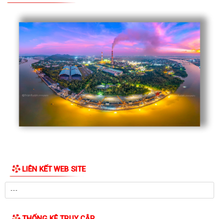
BAN XÂY DỰNG ĐẢNG ĐẢNG ỦY PHƯỜNG CHÍ LINH PHỐI HỢP VỚI
TRƯỜNG QUÂN SỰ QUÂN KHU 3 TỔ CHỨC CHƯƠNG...
PHƯỜNG CHÍ LINH TỔ CHỨC HỘI NGHỊ TẬP HUẤN BỒI DƯỠNG KỸ NĂNG
CHUYỂN ĐỔI SỐ NĂM 2026
Tổ chức Triển lãm Công nghệ, Máy móc Nông nghiệp Quốc tế Việt Nam
năm 2026 tại Thành phố Hồ Chí Minh
Chủ động ứng phó với mưa lớn, lũ, ngập lụt, lũ quét, sạt lở đất, lốc, sét,
mưa đá
Công văn về việc công khai công bố danh mục TTHC ban hành mới lĩnh
vực văn phòng đại diện của các...
LIÊN KẾT WEB SITE
XIN Ý KIẾN THAM GIA VÀO DỰ THẢO TỜ TRÌNH, QUYẾT ĐỊNH BÃI BỎ
CÁC VĂN BẢN QUY PHẠM PHÁP LUẬT DO ỦY...
BAN CHỈ HUY QUÂN SỰ PHƯỜNG CHÍ LINH RA QUÂN DỌN VỆ SINH
NGHĨA TRANG LIỆT SĨ
THỐNG KÊ TRUY CẬP