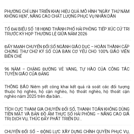
PHƯỜNG CHÍ LINH TRIỂN KHAI HIỆU QUẢ MÔ HÌNH "NGÀY THỨ NĂM
KHÔNG HẸN", NÂNG CAO CHẤT LƯỢNG PHỤC VỤ NHÂN DÂN
TỔ ĐẠI BIỂU SỐ 18 HĐND THÀNH PHỐ HẢI PHÒNG TIẾP XÚC CỬ TRI
TRƯỚC KỲ HỌP THƯỜNG LỆ GIỮA NĂM 2026
ĐẨY MẠNH CHUYỂN ĐỔI SỐ NGÀNH GIÁO DỤC – HOÀN THÀNH CẤP
CHỨNG THƯ CHỮ KÝ SỐ CỦA BAN CƠ YẾU CHO 100% GIÁO VIÊN
BIÊN CHẾ
96 NĂM – CHẶNG ĐƯỜNG VẺ VANG, TỰ HÀO CỦA CÔNG TÁC
TUYÊN GIÁO CỦA ĐẢNG
THÔNG BÁO Niêm yết công khai kết quả rà soát các đối tượng
thuộc hộ nghèo, hộ cận nghèo, hộ thoát nghèo, hộ thoát cận
nghèo năm 2025 trên địa bàn...
TÍCH CỰC THAM GIA CHUYỂN ĐỔI SỐ, THANH TOÁN KHÔNG DÙNG
TIỀN MẶT VÀ BẢN ĐỒ ẨM THỰC SỐ HẢI PHÒNG – NÂNG CAO GIÁ
TRỊ DỊCH VỤ, THÚC ĐẨY PHÁT TRIỂN DU...
CHUYỂN ĐỔI SỐ – ĐỘNG LỰC XÂY DỰNG CHÍNH QUYỀN PHỤC VỤ,