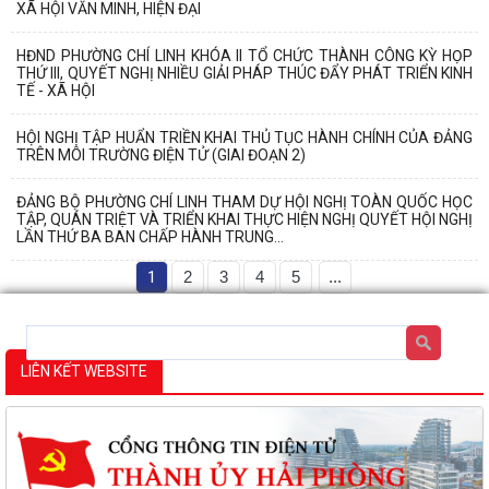
XÃ HỘI VĂN MINH, HIỆN ĐẠI
HĐND PHƯỜNG CHÍ LINH KHÓA II TỔ CHỨC THÀNH CÔNG KỲ HỌP
THỨ III, QUYẾT NGHỊ NHIỀU GIẢI PHÁP THÚC ĐẨY PHÁT TRIỂN KINH
TẾ - XÃ HỘI
HỘI NGHỊ TẬP HUẨN TRIỀN KHAI THỦ TỤC HÀNH CHÍNH CỦA ĐẢNG
TRÊN MÔI TRƯỜNG ĐIỆN TỬ (GIAI ĐOẠN 2)
ĐẢNG BỘ PHƯỜNG CHÍ LINH THAM DỰ HỘI NGHỊ TOÀN QUỐC HỌC
TẬP, QUÁN TRIỆT VÀ TRIỂN KHAI THỰC HIỆN NGHỊ QUYẾT HỘI NGHỊ
LẦN THỨ BA BAN CHẤP HÀNH TRUNG...
1
2
3
4
5
...
LIÊN KẾT WEBSITE