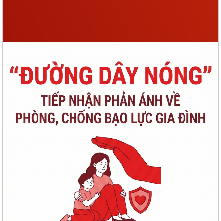
PHƯỜNG CHÍ LINH TRIỂN KHAI HIỆU QUẢ MÔ HÌNH "NGÀY THỨ NĂM
KHÔNG HẸN", NÂNG CAO CHẤT LƯỢNG PHỤC VỤ...
TỔ ĐẠI BIỂU SỐ 18 HĐND THÀNH PHỐ HẢI PHÒNG TIẾP XÚC CỬ TRI
TRƯỚC KỲ HỌP THƯỜNG LỆ GIỮA NĂM 2026
ĐẨY MẠNH CHUYỂN ĐỔI SỐ NGÀNH GIÁO DỤC – HOÀN THÀNH CẤP
CHỨNG THƯ CHỮ KÝ SỐ CỦA BAN CƠ YẾU CHO 100%...
96 NĂM – CHẶNG ĐƯỜNG VẺ VANG, TỰ HÀO CỦA CÔNG TÁC TUYÊN
GIÁO CỦA ĐẢNG
THÔNG BÁO Niêm yết công khai kết quả rà soát các đối tượng thuộc
hộ nghèo, hộ cận nghèo, hộ thoát...
TÍCH CỰC THAM GIA CHUYỂN ĐỔI SỐ, THANH TOÁN KHÔNG DÙNG
TIỀN MẶT VÀ BẢN ĐỒ ẨM THỰC SỐ HẢI PHÒNG –...
CHUYỂN ĐỔI SỐ – ĐỘNG LỰC XÂY DỰNG CHÍNH QUYỀN PHỤC VỤ, XÃ
HỘI VĂN MINH, HIỆN ĐẠI