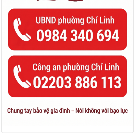
HĐND PHƯỜNG CHÍ LINH KHÓA II TỔ CHỨC THÀNH CÔNG KỲ HỌP THỨ
III, QUYẾT NGHỊ NHIỀU GIẢI PHÁP THÚC ĐẨY...
HỘI NGHỊ TẬP HUẨN TRIỀN KHAI THỦ TỤC HÀNH CHÍNH CỦA ĐẢNG
TRÊN MÔI TRƯỜNG ĐIỆN TỬ (GIAI ĐOẠN 2)
ĐẢNG BỘ PHƯỜNG CHÍ LINH THAM DỰ HỘI NGHỊ TOÀN QUỐC HỌC
TẬP, QUÁN TRIỆT VÀ TRIỂN KHAI THỰC HIỆN NGHỊ...
QUY ĐỊNH SỐ 207-QĐ/TW, NGÀY 26/7/2026 CỦA BCH TRUNG ƯƠNG
QUY ĐỊNH NHỮNG ĐIỀU ĐẢNG VIÊN KHÔNG ĐƯỢC...
CUỘC THI "SÁNG TÁC CA KHÚC VÀ BIỂU TRƯNG (LOGO) VỀ PHƯỜNG
MƯỜNG THANH"
Lịch công tác của Thường trực HĐND, lãnh đạo UBND phường tuần 31
KỶ NIỆM 79 NĂM NGÀY THƯƠNG BINH - LIỆT SĨ (27/7/1947 -
27/7/2026)