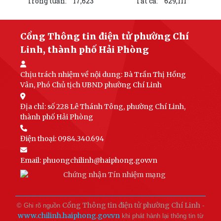
Trong tuần:
17,623
Tất cả:
629,111
Cổng Thông tin điện tử phường Chí
Linh, thành phố Hải Phòng
Chịu trách nhiệm về nội dung:
Bà Trần Thị Hồng
Vân, Phó Chủ tịch UBND phường Chí Linh
Địa chỉ: số 228 Lê Thánh Tông, phường Chí Linh,
thành phố Hải Phòng
Điện thoại: 0984.340.694
Email:
phuongchilinh@haiphong.gov.vn
Cổng Thông tin điện tử phường Chí Linh
© Ghi rõ nguồn
-
www.chilinh.haiphong.gov.vn
khi phát hành lại thông tin từ