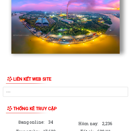
LIÊN KẾT WEB SITE
THỐNG KÊ TRUY CẬP
Đang online:
34
Hôm nay:
2,236