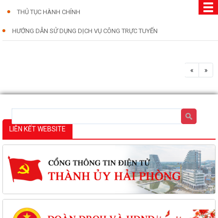
THỦ TỤC HÀNH CHÍNH
HƯỚNG DẪN SỬ DỤNG DỊCH VỤ CÔNG TRỰC TUYẾN
«
»
LIÊN KẾT WEBSITE