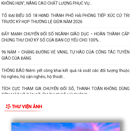
KHÔNG HẸN", NÂNG CAO CHẤT LƯỢNG PHỤC VỤ...
TỔ ĐẠI BIỂU SỐ 18 HĐND THÀNH PHỐ HẢI PHÒNG TIẾP XÚC CỬ TRI
TRƯỚC KỲ HỌP THƯỜNG LỆ GIỮA NĂM 2026
ĐẨY MẠNH CHUYỂN ĐỔI SỐ NGÀNH GIÁO DỤC – HOÀN THÀNH CẤP
CHỨNG THƯ CHỮ KÝ SỐ CỦA BAN CƠ YẾU CHO 100%...
96 NĂM – CHẶNG ĐƯỜNG VẺ VANG, TỰ HÀO CỦA CÔNG TÁC TUYÊN
GIÁO CỦA ĐẢNG
THÔNG BÁO Niêm yết công khai kết quả rà soát các đối tượng thuộc
hộ nghèo, hộ cận nghèo, hộ thoát...
TÍCH CỰC THAM GIA CHUYỂN ĐỔI SỐ, THANH TOÁN KHÔNG DÙNG
TIỀN MẶT VÀ BẢN ĐỒ ẨM THỰC SỐ HẢI PHÒNG –...
THƯ VIỆN ẢNH