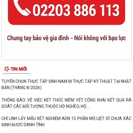
TIN MỚI
TUYỂN CHỌN THỰC TẬP SINH NAM ĐI THỰC TẬP KỸ THUẬT TẠI NHẬT
BẢN (THÁNG 8/2026)
THÔNG BÁO: VỀ VIỆC KẾT THÚC NIÊM YẾT CÔNG KHAI KẾT QUẢ RÀ
SOÁT CÁC ĐỐI TƯỢNG THUỘC HỘ NGHÈO, HỘ...
CHÍ LINH LẤY MẪU XÉT NGHIỆM ADN 15 PHẦN MỘ LIỆT SĨ CHƯA XÁC
ĐỊNH ĐƯỢC DANH TÍNH