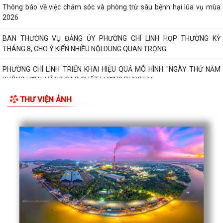
Thông báo về việc chăm sóc và phòng trừ sâu bệnh hại lúa vụ mùa
2026
BAN THƯỜNG VỤ ĐẢNG ỦY PHƯỜNG CHÍ LINH HỌP THƯỜNG KỲ
THÁNG 8, CHO Ý KIẾN NHIỀU NỘI DUNG QUAN TRỌNG
PHƯỜNG CHÍ LINH TRIỂN KHAI HIỆU QUẢ MÔ HÌNH "NGÀY THỨ NĂM
KHÔNG HẸN", NÂNG CAO CHẤT LƯỢNG PHỤC VỤ...
THƯ VIỆN ẢNH