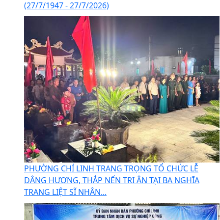
(27/7/1947 - 27/7/2026)
PHƯỜNG CHÍ LINH TRANG TRỌNG TỔ CHỨC LỄ
DÂNG HƯƠNG, THẮP NẾN TRI ÂN TẠI BA NGHĨA
TRANG LIỆT SĨ NHÂN...