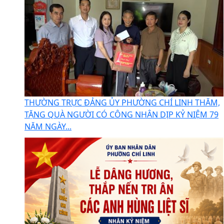
THƯỜNG TRỰC ĐẢNG ỦY PHƯỜNG CHÍ LINH THĂM,
TẶNG QUÀ NGƯỜI CÓ CÔNG NHÂN DỊP KỶ NIỆM 79
NĂM NGÀY...