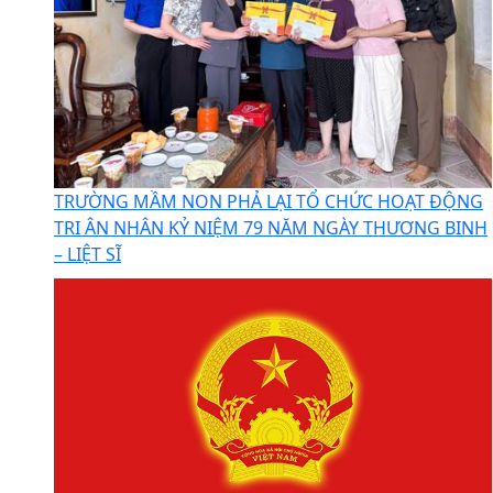
TRƯỜNG MẦM NON PHẢ LẠI TỔ CHỨC HOẠT ĐỘNG
TRI ÂN NHÂN KỶ NIỆM 79 NĂM NGÀY THƯƠNG BINH
– LIỆT SĨ