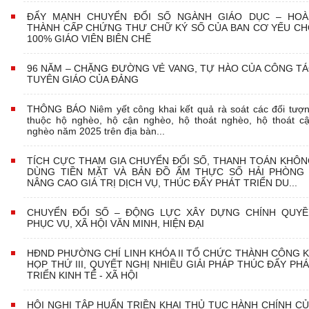
ĐẨY MẠNH CHUYỂN ĐỔI SỐ NGÀNH GIÁO DỤC – HOÀ
THÀNH CẤP CHỨNG THƯ CHỮ KÝ SỐ CỦA BAN CƠ YẾU C
100% GIÁO VIÊN BIÊN CHẾ
96 NĂM – CHẶNG ĐƯỜNG VẺ VANG, TỰ HÀO CỦA CÔNG T
TUYÊN GIÁO CỦA ĐẢNG
THÔNG BÁO Niêm yết công khai kết quả rà soát các đối tượ
thuộc hộ nghèo, hộ cận nghèo, hộ thoát nghèo, hộ thoát c
nghèo năm 2025 trên địa bàn...
TÍCH CỰC THAM GIA CHUYỂN ĐỔI SỐ, THANH TOÁN KHÔ
DÙNG TIỀN MẶT VÀ BẢN ĐỒ ẨM THỰC SỐ HẢI PHÒNG 
NÂNG CAO GIÁ TRỊ DỊCH VỤ, THÚC ĐẨY PHÁT TRIỂN DU...
CHUYỂN ĐỔI SỐ – ĐỘNG LỰC XÂY DỰNG CHÍNH QUYỀ
PHỤC VỤ, XÃ HỘI VĂN MINH, HIỆN ĐẠI
HĐND PHƯỜNG CHÍ LINH KHÓA II TỔ CHỨC THÀNH CÔNG 
HỌP THỨ III, QUYẾT NGHỊ NHIỀU GIẢI PHÁP THÚC ĐẨY PH
TRIỂN KINH TẾ - XÃ HỘI
HỘI NGHỊ TẬP HUẨN TRIỀN KHAI THỦ TỤC HÀNH CHÍNH C