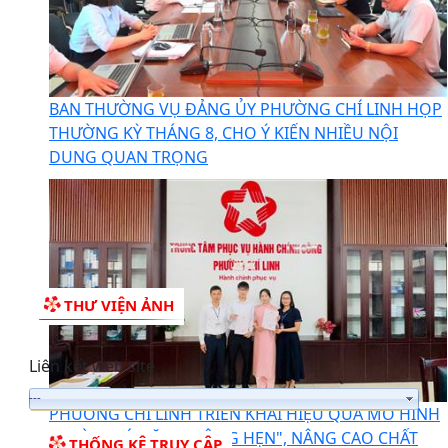
BAN THƯỜNG VỤ ĐẢNG ỦY PHƯỜNG CHÍ LINH HỌP
THƯỜNG KỲ THÁNG 8, CHO Ý KIẾN NHIỀU NỘI
DUNG QUAN TRỌNG
THƯ VIỆN ẢNH
Liên kết web site
PHƯỜNG CHÍ LINH TRIỂN KHAI HIỆU QUẢ MÔ HÌNH
"NGÀY THỨ NĂM KHÔNG HẸN", NÂNG CAO CHẤT
THỐNG KÊ TRUY CẬP