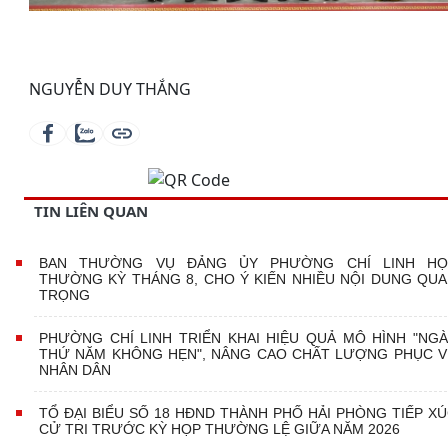
NGUYỄN DUY THẮNG
TIN LIÊN QUAN
BAN THƯỜNG VỤ ĐẢNG ỦY PHƯỜNG CHÍ LINH HỌ
THƯỜNG KỲ THÁNG 8, CHO Ý KIẾN NHIỀU NỘI DUNG QU
TRỌNG
PHƯỜNG CHÍ LINH TRIỂN KHAI HIỆU QUẢ MÔ HÌNH "NG
THỨ NĂM KHÔNG HẸN", NÂNG CAO CHẤT LƯỢNG PHỤC 
NHÂN DÂN
TỔ ĐẠI BIỂU SỐ 18 HĐND THÀNH PHỐ HẢI PHÒNG TIẾP X
CỬ TRI TRƯỚC KỲ HỌP THƯỜNG LỆ GIỮA NĂM 2026