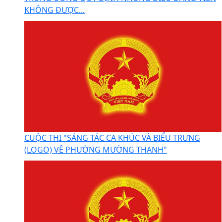
KHÔNG ĐƯỢC...
CUỘC THI "SÁNG TÁC CA KHÚC VÀ BIỂU TRƯNG
(LOGO) VỀ PHƯỜNG MƯỜNG THANH"