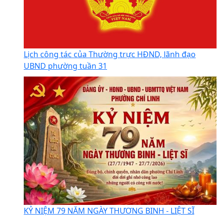
Lịch công tác của Thường trực HĐND, lãnh đạo
UBND phường tuần 31
KỶ NIỆM 79 NĂM NGÀY THƯƠNG BINH - LIỆT SĨ