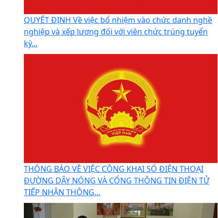
QUYẾT ĐỊNH Về việc bổ nhiệm vào chức danh nghề
nghiệp và xếp lương đối với viên chức trúng tuyển
kỳ...
THÔNG BÁO VỀ VIỆC CÔNG KHAI SỐ ĐIỆN THOẠI
ĐƯỜNG DÂY NÓNG VÀ CỔNG THÔNG TIN ĐIỆN TỬ
TIẾP NHẬN THÔNG...