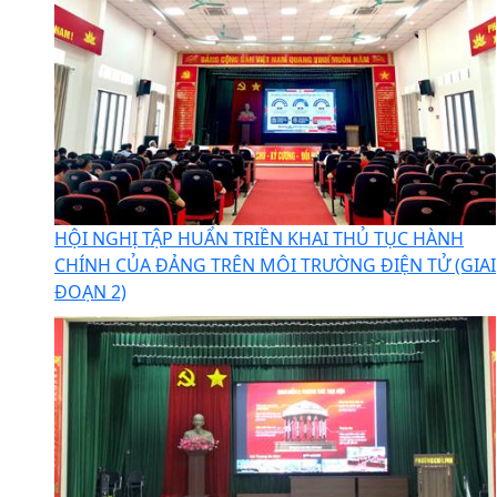
HỘI NGHỊ TẬP HUẨN TRIỀN KHAI THỦ TỤC HÀNH
CHÍNH CỦA ĐẢNG TRÊN MÔI TRƯỜNG ĐIỆN TỬ (GIAI
ĐOẠN 2)