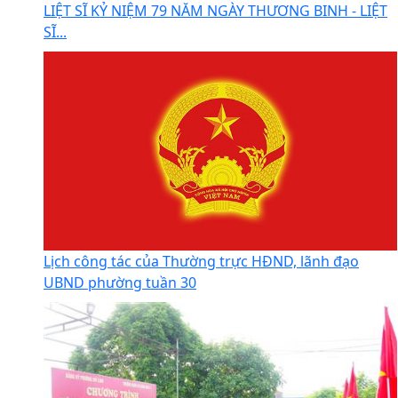
LIỆT SĨ KỶ NIỆM 79 NĂM NGÀY THƯƠNG BINH - LIỆT
SĨ...
Lịch công tác của Thường trực HĐND, lãnh đạo
UBND phường tuần 30