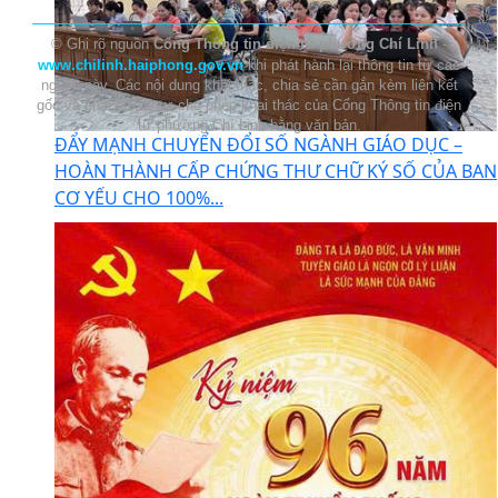
© Ghi rõ nguồn
Cổng Thông tin điện tử phường Chí Linh
-
www.chilinh.haiphong.gov.vn
khi phát hành lại thông tin từ các
nguồn này.
Các nội dung khai thác, chia sẻ cần gắn kèm liên kết
gốc và phải được sự cho phép khai thác của Cổng Thông tin điện
tử phường Chí Linh bằng văn bản.
ĐẨY MẠNH CHUYỂN ĐỔI SỐ NGÀNH GIÁO DỤC –
HOÀN THÀNH CẤP CHỨNG THƯ CHỮ KÝ SỐ CỦA BAN
CƠ YẾU CHO 100%...