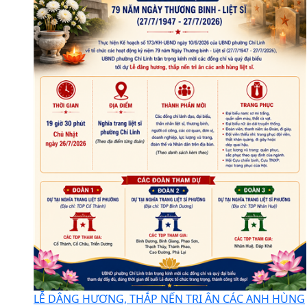
LỄ DÂNG HƯƠNG, THẮP NẾN TRI ÂN CÁC ANH HÙNG