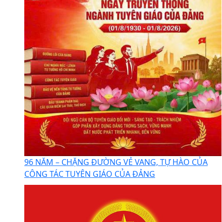
96 NĂM – CHẶNG ĐƯỜNG VẺ VANG, TỰ HÀO CỦA
CÔNG TÁC TUYÊN GIÁO CỦA ĐẢNG