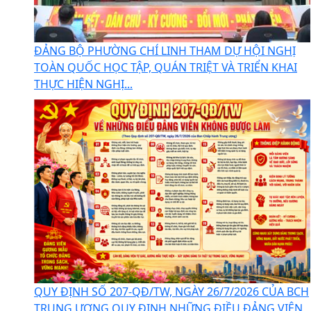
ĐẢNG BỘ PHƯỜNG CHÍ LINH THAM DỰ HỘI NGHỊ
TOÀN QUỐC HỌC TẬP, QUÁN TRIỆT VÀ TRIỂN KHAI
THỰC HIỆN NGHỊ...
QUY ĐỊNH SỐ 207-QĐ/TW, NGÀY 26/7/2026 CỦA BCH
TRUNG ƯƠNG QUY ĐỊNH NHỮNG ĐIỀU ĐẢNG VIÊN