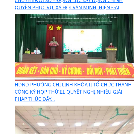
CHUYỂN ĐỔI SỐ – ĐỘNG LỰC XÂY DỰNG CHÍNH
QUYỀN PHỤC VỤ, XÃ HỘI VĂN MINH, HIỆN ĐẠI
HĐND PHƯỜNG CHÍ LINH KHÓA II TỔ CHỨC THÀNH
CÔNG KỲ HỌP THỨ III, QUYẾT NGHỊ NHIỀU GIẢI
PHÁP THÚC ĐẨY...