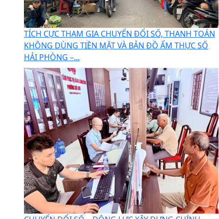
TÍCH CỰC THAM GIA CHUYỂN ĐỔI SỐ, THANH TOÁN
KHÔNG DÙNG TIỀN MẶT VÀ BẢN ĐỒ ẨM THỰC SỐ
HẢI PHÒNG –...