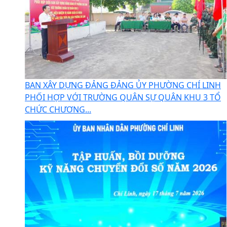
BAN XÂY DỰNG ĐẢNG ĐẢNG ỦY PHƯỜNG CHÍ LINH
PHỐI HỢP VỚI TRƯỜNG QUÂN SỰ QUÂN KHU 3 TỔ
CHỨC CHƯƠNG...