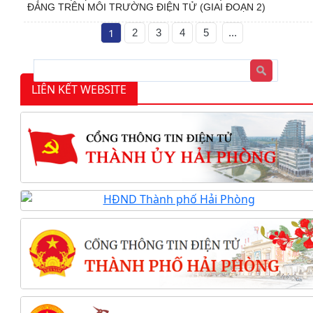
ĐẢNG TRÊN MÔI TRƯỜNG ĐIỆN TỬ (GIAI ĐOẠN 2)
1
2
3
4
5
...
LIÊN KẾT WEBSITE