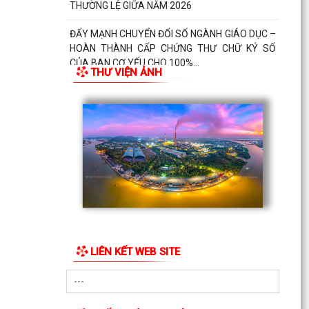
THƯỜNG LỆ GIỮA NĂM 2026
ĐẨY MẠNH CHUYỂN ĐỔI SỐ NGÀNH GIÁO DỤC –
HOÀN THÀNH CẤP CHỨNG THƯ CHỮ KÝ SỐ
CỦA BAN CƠ YẾU CHO 100%...
THƯ VIỆN ẢNH
96 NĂM – CHẶNG ĐƯỜNG VẺ VANG, TỰ HÀO
CỦA CÔNG TÁC TUYÊN GIÁO CỦA ĐẢNG
LIÊN KẾT WEB SITE