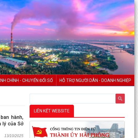
NH CHÍNH - CHUYỂN ĐỔI SỐ
HỖ TRỢ NGƯỜI DÂN - DOANH NGHIỆP
LIÊN KẾT WEBSITE
 ban hành,
 lý của Sở
13/10/2025