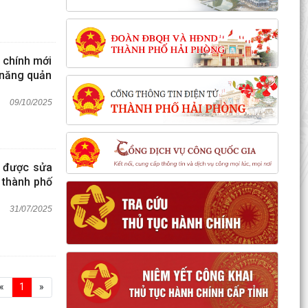
h chính mới
 năng quản
09/10/2025
, được sửa
n thành phố
31/07/2025
«
1
»