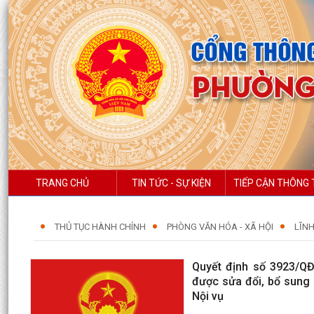
TRANG CHỦ
TIN TỨC - SỰ KIỆN
TIẾP CẬN THÔNG 
THỦ TỤC HÀNH CHÍNH
PHÒNG VĂN HÓA - XÃ HỘI
LĨNH
Quyết định số 3923/QĐ
được sửa đổi, bổ sung 
Nội vụ