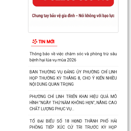
TIN MỚI
Thông báo về việc chăm sóc và phòng trừ sâu
bệnh hại lúa vụ mùa 2026
BAN THƯỜNG VỤ ĐẢNG ỦY PHƯỜNG CHÍ LINH
HỌP THƯỜNG KỲ THÁNG 8, CHO Ý KIẾN NHIỀU
NỘI DUNG QUAN TRỌNG
PHƯỜNG CHÍ LINH TRIỂN KHAI HIỆU QUẢ MÔ
HÌNH "NGÀY THỨ NĂM KHÔNG HẸN", NÂNG CAO
CHẤT LƯỢNG PHỤC VỤ...
TỔ ĐẠI BIỂU SỐ 18 HĐND THÀNH PHỐ HẢI
PHÒNG TIẾP XÚC CỬ TRI TRƯỚC KỲ HỌP