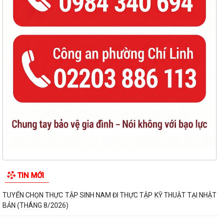
TIN MỚI
TUYỂN CHỌN THỰC TẬP SINH NAM ĐI THỰC TẬP KỸ THUẬT TẠI NHẬT
BẢN (THÁNG 8/2026)