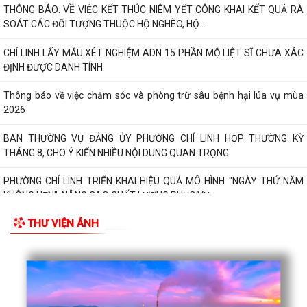
THÔNG BÁO: VỀ VIỆC KẾT THÚC NIÊM YẾT CÔNG KHAI KẾT QUẢ RÀ
SOÁT CÁC ĐỐI TƯỢNG THUỘC HỘ NGHÈO, HỘ...
CHÍ LINH LẤY MẪU XÉT NGHIỆM ADN 15 PHẦN MỘ LIỆT SĨ CHƯA XÁC
ĐỊNH ĐƯỢC DANH TÍNH
Thông báo về việc chăm sóc và phòng trừ sâu bệnh hại lúa vụ mùa
2026
BAN THƯỜNG VỤ ĐẢNG ỦY PHƯỜNG CHÍ LINH HỌP THƯỜNG KỲ
THÁNG 8, CHO Ý KIẾN NHIỀU NỘI DUNG QUAN TRỌNG
PHƯỜNG CHÍ LINH TRIỂN KHAI HIỆU QUẢ MÔ HÌNH "NGÀY THỨ NĂM
KHÔNG HẸN", NÂNG CAO CHẤT LƯỢNG PHỤC VỤ...
THƯ VIỆN ẢNH