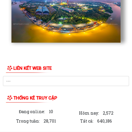
LIÊN KẾT WEB SITE
THỐNG KÊ TRUY CẬP
Đang online:
10
Hôm nay:
2,572
Trong tuần:
28,701
Tất cả:
640,186