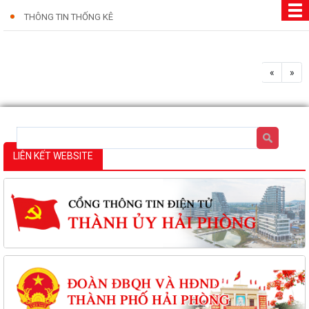
THÔNG TIN THỐNG KÊ
«
»
LIÊN KẾT WEBSITE