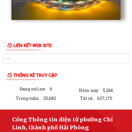
LIÊN KẾT WEB SITE
THỐNG KÊ TRUY CẬP
Đang online:
6
Hôm nay:
5,266
Trong tuần:
25,682
Tất cả:
637,170
Cổng Thông tin điện tử phường Chí
Linh, thành phố Hải Phòng