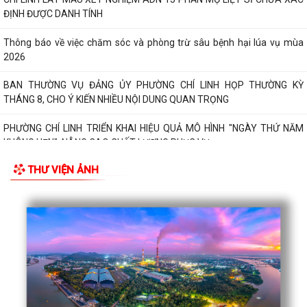
ĐỊNH ĐƯỢC DANH TÍNH
Thông báo về việc chăm sóc và phòng trừ sâu bệnh hại lúa vụ mùa
2026
BAN THƯỜNG VỤ ĐẢNG ỦY PHƯỜNG CHÍ LINH HỌP THƯỜNG KỲ
THÁNG 8, CHO Ý KIẾN NHIỀU NỘI DUNG QUAN TRỌNG
PHƯỜNG CHÍ LINH TRIỂN KHAI HIỆU QUẢ MÔ HÌNH "NGÀY THỨ NĂM
KHÔNG HẸN", NÂNG CAO CHẤT LƯỢNG PHỤC VỤ...
THƯ VIỆN ẢNH