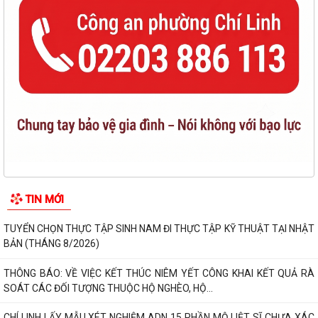
TIN MỚI
TUYỂN CHỌN THỰC TẬP SINH NAM ĐI THỰC TẬP KỸ THUẬT TẠI NHẬT
BẢN (THÁNG 8/2026)
THÔNG BÁO: VỀ VIỆC KẾT THÚC NIÊM YẾT CÔNG KHAI KẾT QUẢ RÀ
SOÁT CÁC ĐỐI TƯỢNG THUỘC HỘ NGHÈO, HỘ...
CHÍ LINH LẤY MẪU XÉT NGHIỆM ADN 15 PHẦN MỘ LIỆT SĨ CHƯA XÁC