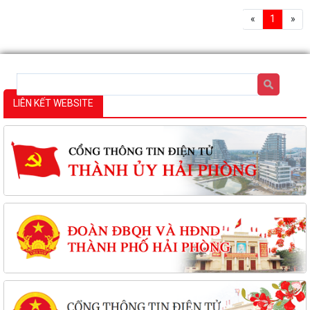
«
1
»
LIÊN KẾT WEBSITE