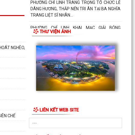
PHƯỜNG CHÍ LINH TRANG TRỌNG TỔ CHỨC LỄ
DÂNG HƯƠNG, THẮP NẾN TRI ÂN TẠI BA NGHĨA
TRANG LIỆT SĨ NHÂN...
PHƯỜNG CHÍ LINH KHAI MẠC GIẢI BÓNG
THƯ VIỆN ẢNH
CHUYỀN HƠI NAM CÁC TỔ DÂN PHỐ NĂM 2026
TRƯỜNG MẦM NON PHẢ LẠI TỔ CHỨC HOẠT
THOÁT NGHÈO,
ĐỘNG TRI ÂN NHÂN KỶ NIỆM 79 NĂM NGÀY
THƯƠNG BINH – LIỆT SĨ
QUYẾT ĐỊNH Về việc bổ nhiệm vào chức danh
nghề nghiệp và xếp lương đối với viên chức
trúng tuyển kỳ...
THÔNG BÁO VỀ VIỆC CÔNG KHAI SỐ ĐIỆN
THOẠI ĐƯỜNG DÂY NÓNG VÀ CỔNG THÔNG TIN
ĐIỆN TỬ TIẾP NHẬN THÔNG...
LIÊN KẾT WEB SITE
IÊN CHẾ
THƯỜNG TRỰC ĐẢNG ỦY PHƯỜNG CHÍ LINH
THĂM, TẶNG QUÀ NGƯỜI CÓ CÔNG NHÂN DỊP
KỶ NIỆM 79 NĂM NGÀY...