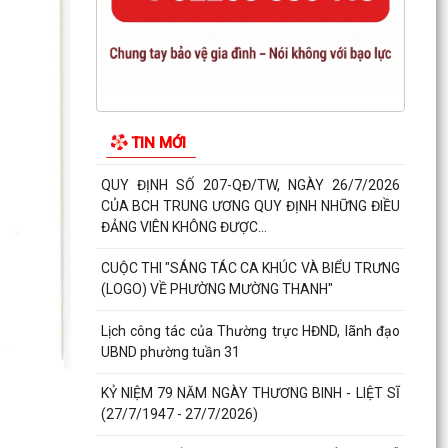
HỘI NGHỊ TẬP HUẨN TRIỀN KHAI THỦ TỤC HÀNH
CHÍNH CỦA ĐẢNG TRÊN MÔI TRƯỜNG ĐIỆN TỬ
(GIAI ĐOẠN 2)
ĐẢNG BỘ PHƯỜNG CHÍ LINH THAM DỰ HỘI NGHỊ
TOÀN QUỐC HỌC TẬP, QUÁN TRIỆT VÀ TRIỂN
TIN MỚI
KHAI THỰC HIỆN NGHỊ...
QUY ĐỊNH SỐ 207-QĐ/TW, NGÀY 26/7/2026
CỦA BCH TRUNG ƯƠNG QUY ĐỊNH NHỮNG ĐIỀU
ĐẢNG VIÊN KHÔNG ĐƯỢC...
CUỘC THI "SÁNG TÁC CA KHÚC VÀ BIỂU TRƯNG
(LOGO) VỀ PHƯỜNG MƯỜNG THANH"
Lịch công tác của Thường trực HĐND, lãnh đạo
UBND phường tuần 31
KỶ NIỆM 79 NĂM NGÀY THƯƠNG BINH - LIỆT SĨ
(27/7/1947 - 27/7/2026)