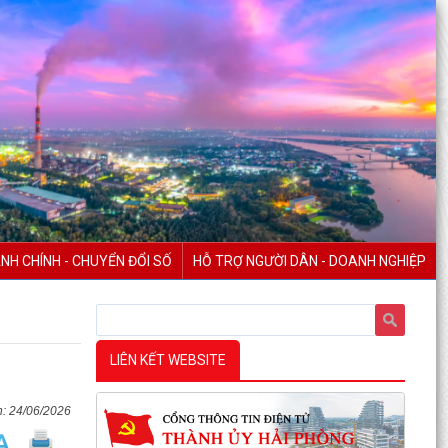
NH CHÍNH - CHUYỂN ĐỔI SỐ
HỖ TRỢ NGƯỜI DÂN - DOANH NGHIỆP
LIÊN KẾT WEBSITE
24/06/2026