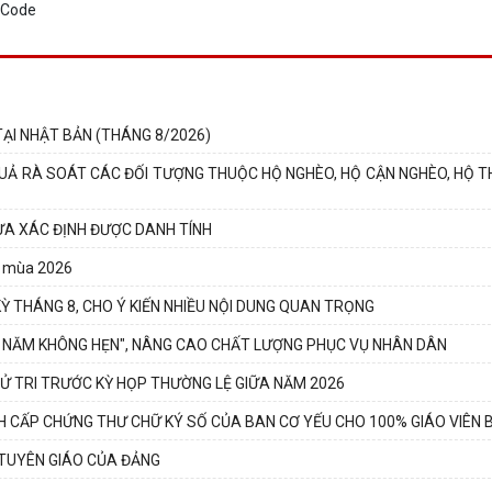
ẠI NHẬT BẢN (THÁNG 8/2026)
́T QUẢ RÀ SOÁT CÁC ĐỐI TƯỢNG THUỘC HỘ NGHÈO, HỘ CẬN NGHÈO, HỘ 
HƯA XÁC ĐỊNH ĐƯỢC DANH TÍNH
vụ mùa 2026
 THÁNG 8, CHO Ý KIẾN NHIỀU NỘI DUNG QUAN TRỌNG
HỨ NĂM KHÔNG HẸN", NÂNG CAO CHẤT LƯỢNG PHỤC VỤ NHÂN DÂN
CỬ TRI TRƯỚC KỲ HỌP THƯỜNG LỆ GIỮA NĂM 2026
 CẤP CHỨNG THƯ CHỮ KÝ SỐ CỦA BAN CƠ YẾU CHO 100% GIÁO VIÊN B
 TUYÊN GIÁO CỦA ĐẢNG