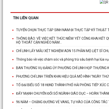
TIN LIÊN QUAN
TUYỂN CHỌN THỰC TẬP SINH NAM ĐI THỰC TẬP KỸ THUẬT T
THÔNG BÁO: VỀ VIỆC KẾT THÚC NIÊM YẾT CÔNG KHAI KÊ
HỘ THOÁT CẬN NGHÈO NĂM...
CHÍ LINH LẤY MẪU XÉT NGHIỆM ADN 15 PHẦN MỘ LIỆT SĨ C
Thông báo về việc chăm sóc và phòng trừ sâu bệnh hại lúa 
BAN THƯỜNG VỤ ĐẢNG ỦY PHƯỜNG CHÍ LINH HỌP THƯỜNG KỲ
PHƯỜNG CHÍ LINH TRIỂN KHAI HIỆU QUẢ MÔ HÌNH "NGÀY T
TỔ ĐẠI BIỂU SỐ 18 HĐND THÀNH PHỐ HẢI PHÒNG TIẾP XÚC 
ĐẨY MẠNH CHUYỂN ĐỔI SỐ NGÀNH GIÁO DỤC – HOÀN THÀNH
96 NĂM – CHẶNG ĐƯỜNG VẺ VANG, TỰ HÀO CỦA CÔNG TÁC