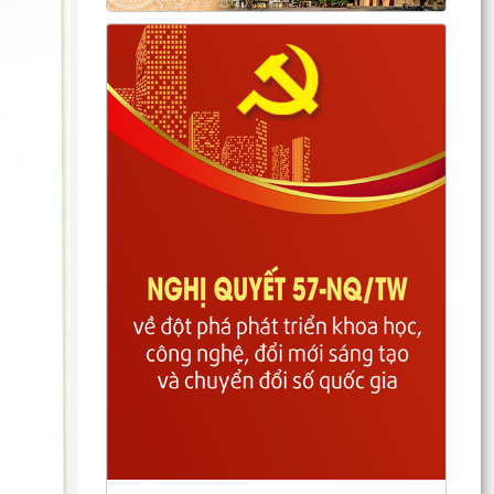
CÔNG KHAI KẾT QUẢ RÀ SOÁT CÁC ĐỐI TƯỢNG
THUỘC HỘ NGHÈO, HỘ...
CHÍ LINH LẤY MẪU XÉT NGHIỆM ADN 15 PHẦN
MỘ LIỆT SĨ CHƯA XÁC ĐỊNH ĐƯỢC DANH TÍNH
Thông báo về việc chăm sóc và phòng trừ sâu
bệnh hại lúa vụ mùa 2026
BAN THƯỜNG VỤ ĐẢNG ỦY PHƯỜNG CHÍ LINH
HỌP THƯỜNG KỲ THÁNG 8, CHO Ý KIẾN NHIỀU
NỘI DUNG QUAN TRỌNG
PHƯỜNG CHÍ LINH TRIỂN KHAI HIỆU QUẢ MÔ
HÌNH "NGÀY THỨ NĂM KHÔNG HẸN", NÂNG CAO
CHẤT LƯỢNG PHỤC VỤ...
TỔ ĐẠI BIỂU SỐ 18 HĐND THÀNH PHỐ HẢI
PHÒNG TIẾP XÚC CỬ TRI TRƯỚC KỲ HỌP
THƯỜNG LỆ GIỮA NĂM 2026