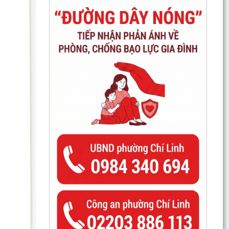
ĐẨY MẠNH CHUYỂN ĐỔI SỐ NGÀNH GIÁO DỤC –
HOÀN THÀNH CẤP CHỨNG THƯ CHỮ KÝ SỐ
CỦA BAN CƠ YẾU CHO 100%...
96 NĂM – CHẶNG ĐƯỜNG VẺ VANG, TỰ HÀO
CỦA CÔNG TÁC TUYÊN GIÁO CỦA ĐẢNG
THÔNG BÁO Niêm yết công khai kết quả rà soát
các đối tượng thuộc hộ nghèo, hộ cận nghèo, hộ
thoát...
TÍCH CỰC THAM GIA CHUYỂN ĐỔI SỐ, THANH
TOÁN KHÔNG DÙNG TIỀN MẶT VÀ BẢN ĐỒ ẨM
THỰC SỐ HẢI PHÒNG –...
CHUYỂN ĐỔI SỐ – ĐỘNG LỰC XÂY DỰNG CHÍNH
QUYỀN PHỤC VỤ, XÃ HỘI VĂN MINH, HIỆN ĐẠI
HĐND PHƯỜNG CHÍ LINH KHÓA II TỔ CHỨC
THÀNH CÔNG KỲ HỌP THỨ III, QUYẾT NGHỊ
NHIỀU GIẢI PHÁP THÚC ĐẨY...