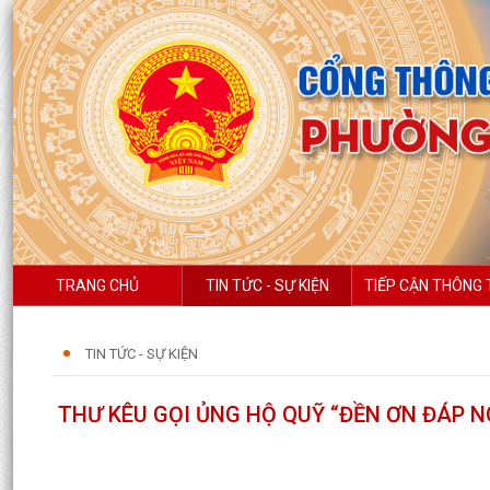
TRANG CHỦ
TIN TỨC - SỰ KIỆN
TIẾP CẬN THÔNG 
TIN TỨC - SỰ KIỆN
THƯ KÊU GỌI ỦNG HỘ QUỸ “ĐỀN ƠN ĐÁP N