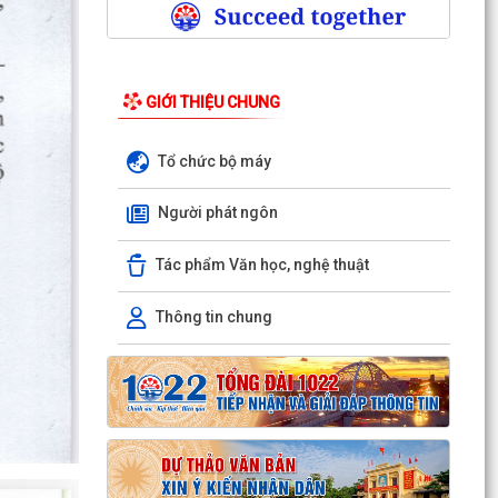
GIỚI THIỆU CHUNG
Tổ chức bộ máy
Người phát ngôn
Tác phẩm Văn học, nghệ thuật
Thông tin chung
TUYỂN CHỌN THỰC TẬP SINH NAM ĐI THỰC
TẬP KỸ THUẬT TẠI NHẬT BẢN (THÁNG 8/2026)
THÔNG BÁO: VỀ VIỆC KẾT THÚC NIÊM YẾT