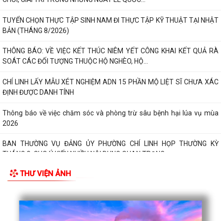
TUYỂN CHỌN THỰC TẬP SINH NAM ĐI THỰC TẬP KỸ THUẬT TẠI NHẬT
BẢN (THÁNG 8/2026)
THÔNG BÁO: VỀ VIỆC KẾT THÚC NIÊM YẾT CÔNG KHAI KẾT QUẢ RÀ
SOÁT CÁC ĐỐI TƯỢNG THUỘC HỘ NGHÈO, HỘ...
CHÍ LINH LẤY MẪU XÉT NGHIỆM ADN 15 PHẦN MỘ LIỆT SĨ CHƯA XÁC
ĐỊNH ĐƯỢC DANH TÍNH
Thông báo về việc chăm sóc và phòng trừ sâu bệnh hại lúa vụ mùa
2026
BAN THƯỜNG VỤ ĐẢNG ỦY PHƯỜNG CHÍ LINH HỌP THƯỜNG KỲ
THÁNG 8, CHO Ý KIẾN NHIỀU NỘI DUNG QUAN TRỌNG
THƯ VIỆN ẢNH