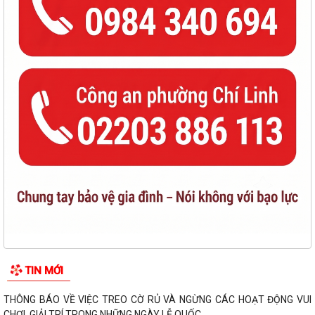
TIN MỚI
THÔNG BÁO VỀ VIỆC TREO CỜ RỦ VÀ NGỪNG CÁC HOẠT ĐỘNG VUI
CHƠI, GIẢI TRÍ TRONG NHỮNG NGÀY LỄ QUỐC...