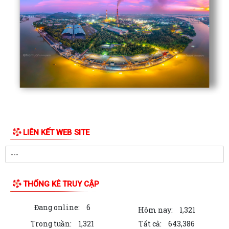
LIÊN KẾT WEB SITE
THỐNG KÊ TRUY CẬP
Đang online:
6
Hôm nay:
1,321
Trong tuần:
1,321
Tất cả:
643,386