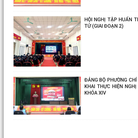
HỘI NGHỊ TẬP HUẨN T
TỬ (GIAI ĐOẠN 2)
ĐẢNG BỘ PHƯỜNG CHÍ 
KHAI THỰC HIỆN NGH
KHÓA XIV