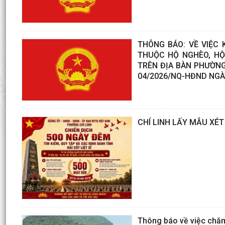
THÔNG BÁO: VỀ VIỆC K
THUỘC HỘ NGHÈO, HỘ
TRÊN ĐỊA BÀN PHƯỜNG
04/2026/NQ-HĐND NGÀ
CHÍ LINH LẤY MẪU XÉT
Thông báo về việc chăm