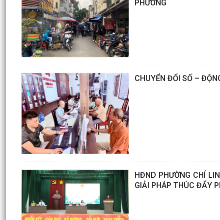
PHƯƠNG
CHUYỂN ĐỔI SỐ – ĐỘNG
HĐND PHƯỜNG CHÍ LINH
GIẢI PHÁP THÚC ĐẨY PH