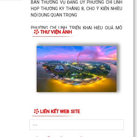
BAN THƯỜNG VỤ ĐẢNG ỦY PHƯỜNG CHÍ LINH
HỌP THƯỜNG KỲ THÁNG 8, CHO Ý KIẾN NHIỀU
NỘI DUNG QUAN TRỌNG
PHƯỜNG CHÍ LINH TRIỂN KHAI HIỆU QUẢ MÔ
THƯ VIỆN ẢNH
HÌNH "NGÀY THỨ NĂM KHÔNG HẸN", NÂNG CAO
CHẤT LƯỢNG PHỤC VỤ...
LIÊN KẾT WEB SITE