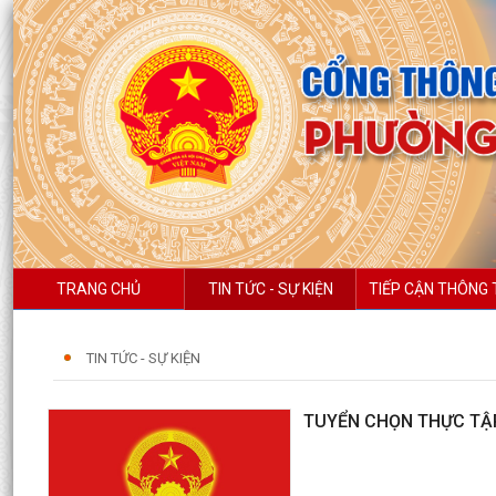
TRANG CHỦ
TIN TỨC - SỰ KIỆN
TIẾP CẬN THÔNG 
TIN TỨC - SỰ KIỆN
TUYỂN CHỌN THỰC TẬP