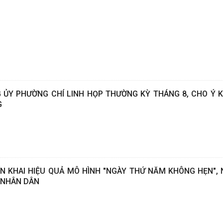
ỦY PHƯỜNG CHÍ LINH HỌP THƯỜNG KỲ THÁNG 8, CHO Ý K
G
ỂN KHAI HIỆU QUẢ MÔ HÌNH "NGÀY THỨ NĂM KHÔNG HẸN",
 NHÂN DÂN