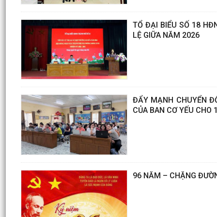
TỔ ĐẠI BIỂU SỐ 18 H
LỆ GIỮA NĂM 2026
ĐẨY MẠNH CHUYỂN ĐỔ
CỦA BAN CƠ YẾU CHO 1
96 NĂM – CHẶNG ĐƯỜN