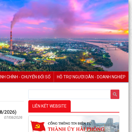
NH CHÍNH - CHUYỂN ĐỔI SỐ
HỖ TRỢ NGƯỜI DÂN - DOANH NGHIỆP
LIÊN KẾT WEBSITE
8/2026)
07/08/2026