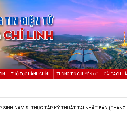
TIN
THỦ TỤC HÀNH CHÍNH
THÔNG TIN CHUYÊN ĐỀ
CẢI CÁCH HÀ
 SINH NAM ĐI THỰC TẬP KỸ THUẬT TẠI NHẬT BẢN (THÁNG 