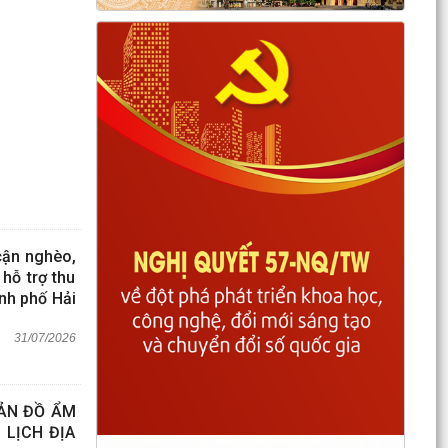
cận nghèo,
hỗ trợ thu
nh phố Hải
31/07/2026
BẢN ĐỒ ẨM
 LỊCH ĐỊA