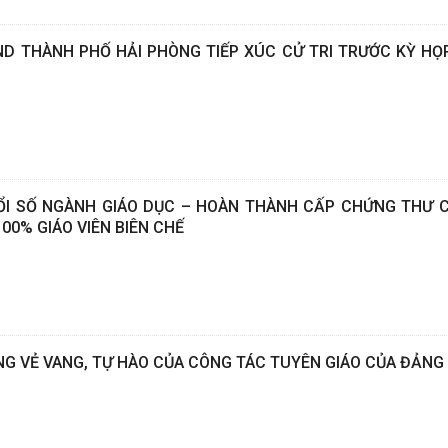
ĐND THÀNH PHỐ HẢI PHÒNG TIẾP XÚC CỬ TRI TRƯỚC KỲ H
I SỐ NGÀNH GIÁO DỤC – HOÀN THÀNH CẤP CHỨNG THƯ 
00% GIÁO VIÊN BIÊN CHẾ
G VẺ VANG, TỰ HÀO CỦA CÔNG TÁC TUYÊN GIÁO CỦA ĐẢNG