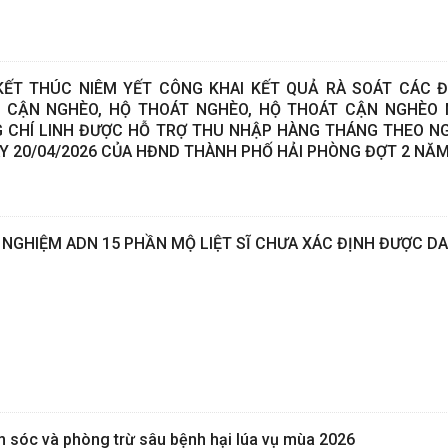
ẾT THÚC NIÊM YẾT CÔNG KHAI KẾT QUẢ RÀ SOÁT CÁC 
 CẬN NGHÈO, HỘ THOÁT NGHÈO, HỘ THOÁT CẬN NGHÈO 
 CHÍ LINH ĐƯỢC HỖ TRỢ THU NHẬP HÀNG THÁNG THEO NG
Y 20/04/2026 CỦA HĐND THÀNH PHỐ HẢI PHÒNG ĐỢT 2 NĂM
 NGHIỆM ADN 15 PHẦN MỘ LIỆT SĨ CHƯA XÁC ĐỊNH ĐƯỢC D
 sóc và phòng trừ sâu bệnh hại lúa vụ mùa 2026