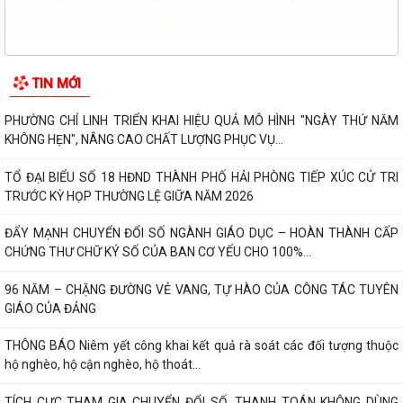
TIN MỚI
PHƯỜNG CHÍ LINH TRIỂN KHAI HIỆU QUẢ MÔ HÌNH "NGÀY THỨ NĂM
KHÔNG HẸN", NÂNG CAO CHẤT LƯỢNG PHỤC VỤ...
TỔ ĐẠI BIỂU SỐ 18 HĐND THÀNH PHỐ HẢI PHÒNG TIẾP XÚC CỬ TRI
TRƯỚC KỲ HỌP THƯỜNG LỆ GIỮA NĂM 2026
ĐẨY MẠNH CHUYỂN ĐỔI SỐ NGÀNH GIÁO DỤC – HOÀN THÀNH CẤP
CHỨNG THƯ CHỮ KÝ SỐ CỦA BAN CƠ YẾU CHO 100%...
96 NĂM – CHẶNG ĐƯỜNG VẺ VANG, TỰ HÀO CỦA CÔNG TÁC TUYÊN
GIÁO CỦA ĐẢNG
THÔNG BÁO Niêm yết công khai kết quả rà soát các đối tượng thuộc
hộ nghèo, hộ cận nghèo, hộ thoát...
TÍCH CỰC THAM GIA CHUYỂN ĐỔI SỐ, THANH TOÁN KHÔNG DÙNG