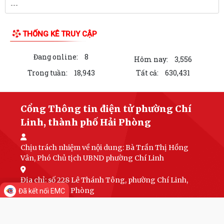
THỐNG KÊ TRUY CẬP
Đang online:
8
Hôm nay:
3,556
Trong tuần:
18,943
Tất cả:
630,431
Cổng Thông tin điện tử phường Chí
Linh, thành phố Hải Phòng
Chịu trách nhiệm về nội dung:
Bà Trần Thị Hồng
Vân, Phó Chủ tịch UBND phường Chí Linh
Địa chỉ: số 228 Lê Thánh Tông, phường Chí Linh,
thành phố Hải Phòng
Đã kết nối EMC
Điện thoại: 0984.340.694