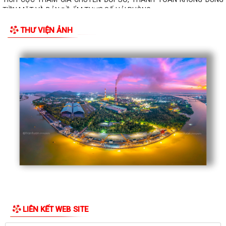
TIỀN MẶT VÀ BẢN ĐỒ ẨM THỰC SỐ HẢI PHÒNG –...
THƯ VIỆN ẢNH
LIÊN KẾT WEB SITE