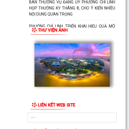
BAN THƯỜNG VỤ ĐẢNG ỦY PHƯỜNG CHÍ LINH
HỌP THƯỜNG KỲ THÁNG 8, CHO Ý KIẾN NHIỀU
NỘI DUNG QUAN TRỌNG
PHƯỜNG CHÍ LINH TRIỂN KHAI HIỆU QUẢ MÔ
THƯ VIỆN ẢNH
HÌNH "NGÀY THỨ NĂM KHÔNG HẸN", NÂNG CAO
CHẤT LƯỢNG PHỤC VỤ...
LIÊN KẾT WEB SITE