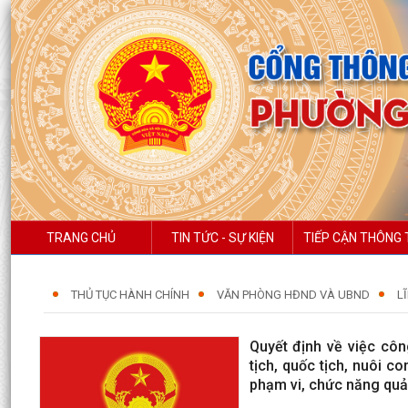
TRANG CHỦ
TIN TỨC - SỰ KIỆN
TIẾP CẬN THÔNG 
THỦ TỤC HÀNH CHÍNH
VĂN PHÒNG HĐND VÀ UBND
L
Quyết định về việc côn
tịch, quốc tịch, nuôi c
phạm vi, chức năng quả