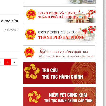
h được sửa
15/07/2025
«
1
»