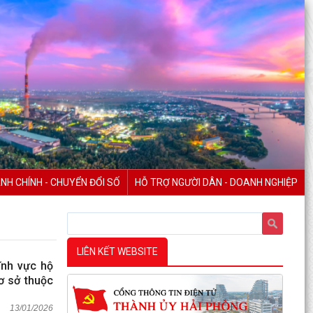
NH CHÍNH - CHUYỂN ĐỔI SỐ
HỖ TRỢ NGƯỜI DÂN - DOANH NGHIỆP
LIÊN KẾT WEBSITE
ĩnh vực hộ
cơ sở thuộc
13/01/2026