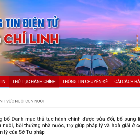
TIN
THỦ TỤC HÀNH CHÍNH
THÔNG TIN CHUYÊN ĐỀ
CẢI CÁCH HÀ
ĨNH VỰC NUÔI CON NUÔI
g bố Danh mục thủ tục hành chính được sửa đổi, bổ sung l
on nuôi, bồi thường nhà nước, trợ giúp pháp lý và hoà giải ở 
n lý của Sở Tư pháp