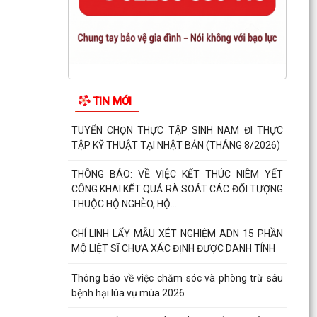
TIN MỚI
TUYỂN CHỌN THỰC TẬP SINH NAM ĐI THỰC
TẬP KỸ THUẬT TẠI NHẬT BẢN (THÁNG 8/2026)
THÔNG BÁO: VỀ VIỆC KẾT THÚC NIÊM YẾT
CÔNG KHAI KẾT QUẢ RÀ SOÁT CÁC ĐỐI TƯỢNG
THUỘC HỘ NGHÈO, HỘ...
CHÍ LINH LẤY MẪU XÉT NGHIỆM ADN 15 PHẦN
MỘ LIỆT SĨ CHƯA XÁC ĐỊNH ĐƯỢC DANH TÍNH
Thông báo về việc chăm sóc và phòng trừ sâu
bệnh hại lúa vụ mùa 2026