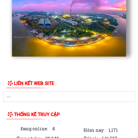
LIÊN KẾT WEB SITE
THỐNG KÊ TRUY CẬP
Đang online:
4
Hôm nay:
1,171