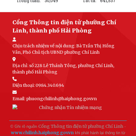
Trong tuần:
30,049
Tất cả:
641,537
Cổng Thông tin điện tử phường Chí
Linh, thành phố Hải Phòng
Chịu trách nhiệm về nội dung:
Bà Trần Thị Hồng
Vân, Phó Chủ tịch UBND phường Chí Linh
Địa chỉ: số 228 Lê Thánh Tông, phường Chí Linh,
thành phố Hải Phòng
Điện thoại: 0984.340.694
Email:
phuongchilinh@haiphong.gov.vn
Cổng Thông tin điện tử phường Chí Linh
© Ghi rõ nguồn
-
www.chilinh.haiphong.gov.vn
khi phát hành lại thông tin từ