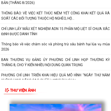
BẢN (THÁNG 8/2026)
THÔNG BÁO: VỀ VIỆC KẾT THÚC NIÊM YẾT CÔNG KHAI KẾT QUẢ RÀ
SOÁT CÁC ĐỐI TƯỢNG THUỘC HỘ NGHÈO, HỘ...
CHÍ LINH LẤY MẪU XÉT NGHIỆM ADN 15 PHẦN MỘ LIỆT SĨ CHƯA XÁC
ĐỊNH ĐƯỢC DANH TÍNH
Thông báo về việc chăm sóc và phòng trừ sâu bệnh hại lúa vụ mùa
2026
BAN THƯỜNG VỤ ĐẢNG ỦY PHƯỜNG CHÍ LINH HỌP THƯỜNG KỲ
THÁNG 8, CHO Ý KIẾN NHIỀU NỘI DUNG QUAN TRỌNG
PHƯỜNG CHÍ LINH TRIỂN KHAI HIỆU QUẢ MÔ HÌNH "NGÀY THỨ NĂM
KHÔNG HẸN", NÂNG CAO CHẤT LƯỢNG PHỤC VỤ...
THƯ VIỆN ẢNH