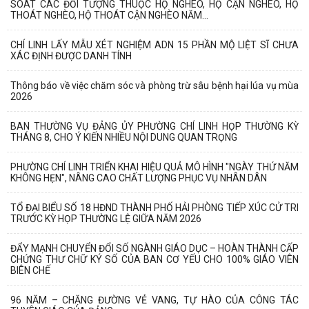
SOÁT CÁC ĐỐI TƯỢNG THUỘC HỘ NGHÈO, HỘ CẬN NGHÈO, HỘ
THOÁT NGHÈO, HỘ THOÁT CẬN NGHÈO NĂM...
CHÍ LINH LẤY MẪU XÉT NGHIỆM ADN 15 PHẦN MỘ LIỆT SĨ CHƯA
XÁC ĐỊNH ĐƯỢC DANH TÍNH
Thông báo về việc chăm sóc và phòng trừ sâu bệnh hại lúa vụ mùa
2026
BAN THƯỜNG VỤ ĐẢNG ỦY PHƯỜNG CHÍ LINH HỌP THƯỜNG KỲ
THÁNG 8, CHO Ý KIẾN NHIỀU NỘI DUNG QUAN TRỌNG
PHƯỜNG CHÍ LINH TRIỂN KHAI HIỆU QUẢ MÔ HÌNH "NGÀY THỨ NĂM
KHÔNG HẸN", NÂNG CAO CHẤT LƯỢNG PHỤC VỤ NHÂN DÂN
TỔ ĐẠI BIỂU SỐ 18 HĐND THÀNH PHỐ HẢI PHÒNG TIẾP XÚC CỬ TRI
TRƯỚC KỲ HỌP THƯỜNG LỆ GIỮA NĂM 2026
ĐẨY MẠNH CHUYỂN ĐỔI SỐ NGÀNH GIÁO DỤC – HOÀN THÀNH CẤP
CHỨNG THƯ CHỮ KÝ SỐ CỦA BAN CƠ YẾU CHO 100% GIÁO VIÊN
BIÊN CHẾ
96 NĂM – CHẶNG ĐƯỜNG VẺ VANG, TỰ HÀO CỦA CÔNG TÁC