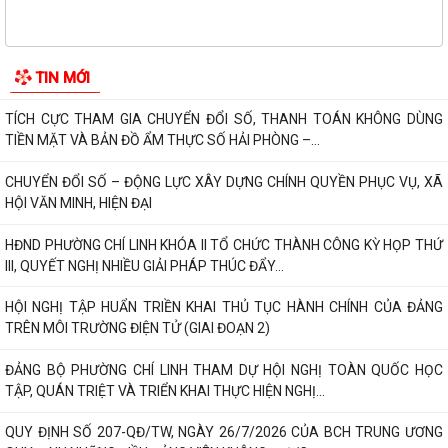
Tác phẩm Văn học, nghệ thuật
BAN THƯỜNG VỤ ĐẢNG ỦY PHƯỜNG CHÍ LINH HỌP THƯỜNG KỲ
THÁNG 8, CHO Ý KIẾN NHIỀU NỘI DUNG QUAN TRỌNG
Thông tin chung
PHƯỜNG CHÍ LINH TRIỂN KHAI HIỆU QUẢ MÔ HÌNH "NGÀY THỨ NĂM
KHÔNG HẸN", NÂNG CAO CHẤT LƯỢNG PHỤC VỤ...
TỔ ĐẠI BIỂU SỐ 18 HĐND THÀNH PHỐ HẢI PHÒNG TIẾP XÚC CỬ TRI
TRƯỚC KỲ HỌP THƯỜNG LỆ GIỮA NĂM 2026
ĐẨY MẠNH CHUYỂN ĐỔI SỐ NGÀNH GIÁO DỤC – HOÀN THÀNH CẤP
CHỨNG THƯ CHỮ KÝ SỐ CỦA BAN CƠ YẾU CHO 100%...
96 NĂM – CHẶNG ĐƯỜNG VẺ VANG, TỰ HÀO CỦA CÔNG TÁC TUYÊN
GIÁO CỦA ĐẢNG
THÔNG BÁO Niêm yết công khai kết quả rà soát các đối tượng thuộc
TIN MỚI
hộ nghèo, hộ cận nghèo, hộ thoát...
TÍCH CỰC THAM GIA CHUYỂN ĐỔI SỐ, THANH TOÁN KHÔNG DÙNG
TIỀN MẶT VÀ BẢN ĐỒ ẨM THỰC SỐ HẢI PHÒNG –...