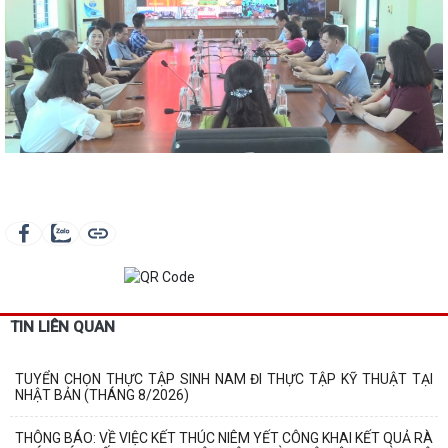
TIN LIÊN QUAN
TUYỂN CHỌN THỰC TẬP SINH NAM ĐI THỰC TẬP KỸ THUẬT TẠI
NHẬT BẢN (THÁNG 8/2026)
THÔNG BÁO: VỀ VIỆC KẾT THÚC NIÊM YẾT CÔNG KHAI KẾT QUẢ RÀ