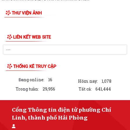
CHUYỂN ĐỔI SỐ – ĐỘNG LỰC XÂY DỰNG CHÍNH QUYỀN PHỤC VỤ, XÃ
HỘI VĂN MINH, HIỆN ĐẠI
HĐND PHƯỜNG CHÍ LINH KHÓA II TỔ CHỨC THÀNH CÔNG KỲ HỌP THỨ
III, QUYẾT NGHỊ NHIỀU GIẢI PHÁP THÚC ĐẨY...
HỘI NGHỊ TẬP HUẨN TRIỀN KHAI THỦ TỤC HÀNH CHÍNH CỦA ĐẢNG
TRÊN MÔI TRƯỜNG ĐIỆN TỬ (GIAI ĐOẠN 2)
ĐẢNG BỘ PHƯỜNG CHÍ LINH THAM DỰ HỘI NGHỊ TOÀN QUỐC HỌC
TẬP, QUÁN TRIỆT VÀ TRIỂN KHAI THỰC HIỆN NGHỊ...
QUY ĐỊNH SỐ 207-QĐ/TW, NGÀY 26/7/2026 CỦA BCH TRUNG ƯƠNG
QUY ĐỊNH NHỮNG ĐIỀU ĐẢNG VIÊN KHÔNG ĐƯỢC...
THƯ VIỆN ẢNH
CUỘC THI "SÁNG TÁC CA KHÚC VÀ BIỂU TRƯNG (LOGO) VỀ PHƯỜNG
MƯỜNG THANH"
Lịch công tác của Thường trực HĐND, lãnh đạo UBND phường tuần 31
LIÊN KẾT WEB SITE
KỶ NIỆM 79 NĂM NGÀY THƯƠNG BINH - LIỆT SĨ (27/7/1947 -
27/7/2026)