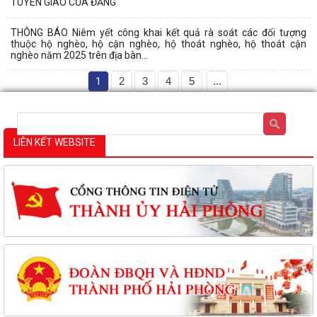
TUYÊN GIÁO CỦA ĐẢNG
THÔNG BÁO Niêm yết công khai kết quả rà soát các đối tượng
thuộc hộ nghèo, hộ cận nghèo, hộ thoát nghèo, hộ thoát cận
nghèo năm 2025 trên địa bàn...
1
2
3
4
5
...
LIÊN KẾT WEBSITE