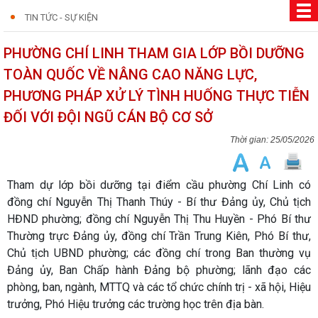
TIN TỨC - SỰ KIỆN
PHƯỜNG CHÍ LINH THAM GIA LỚP BỒI DƯỠNG
TOÀN QUỐC VỀ NÂNG CAO NĂNG LỰC,
PHƯƠNG PHÁP XỬ LÝ TÌNH HUỐNG THỰC TIỄN
ĐỐI VỚI ĐỘI NGŨ CÁN BỘ CƠ SỞ
25/05/2026
Tham dự lớp bồi dưỡng tại điểm cầu phường Chí Linh có
đồng chí Nguyễn Thị Thanh Thúy - Bí thư Đảng ủy, Chủ tịch
HĐND phường; đồng chí Nguyễn Thị Thu Huyền - Phó Bí thư
Thường trực Đảng ủy, đồng chí Trần Trung Kiên, Phó Bí thư,
Chủ tịch UBND phường; các đồng chí trong Ban thường vụ
Đảng ủy, Ban Chấp hành Đảng bộ phường; lãnh đạo các
phòng, ban, ngành, MTTQ và các tổ chức chính trị - xã hội, Hiệu
trưởng, Phó Hiệu trưởng các trường học trên địa bàn.