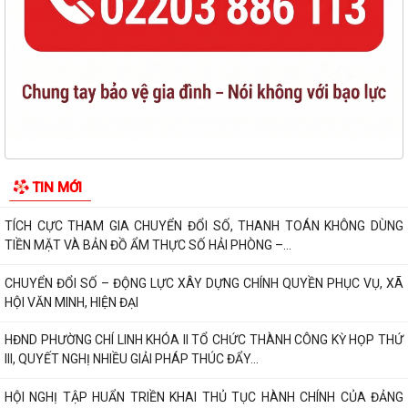
TRƯỚC KỲ HỌP THƯỜNG LỆ GIỮA NĂM 2026
ĐẨY MẠNH CHUYỂN ĐỔI SỐ NGÀNH GIÁO DỤC – HOÀN THÀNH CẤP
CHỨNG THƯ CHỮ KÝ SỐ CỦA BAN CƠ YẾU CHO 100%...
96 NĂM – CHẶNG ĐƯỜNG VẺ VANG, TỰ HÀO CỦA CÔNG TÁC TUYÊN
GIÁO CỦA ĐẢNG
THÔNG BÁO Niêm yết công khai kết quả rà soát các đối tượng thuộc
TIN MỚI
hộ nghèo, hộ cận nghèo, hộ thoát...
TÍCH CỰC THAM GIA CHUYỂN ĐỔI SỐ, THANH TOÁN KHÔNG DÙNG
TIỀN MẶT VÀ BẢN ĐỒ ẨM THỰC SỐ HẢI PHÒNG –...
CHUYỂN ĐỔI SỐ – ĐỘNG LỰC XÂY DỰNG CHÍNH QUYỀN PHỤC VỤ, XÃ
HỘI VĂN MINH, HIỆN ĐẠI
HĐND PHƯỜNG CHÍ LINH KHÓA II TỔ CHỨC THÀNH CÔNG KỲ HỌP THỨ
III, QUYẾT NGHỊ NHIỀU GIẢI PHÁP THÚC ĐẨY...
HỘI NGHỊ TẬP HUẨN TRIỀN KHAI THỦ TỤC HÀNH CHÍNH CỦA ĐẢNG