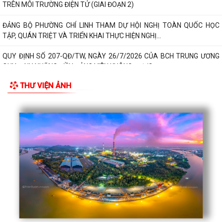
TRÊN MÔI TRƯỜNG ĐIỆN TỬ (GIAI ĐOẠN 2)
ĐẢNG BỘ PHƯỜNG CHÍ LINH THAM DỰ HỘI NGHỊ TOÀN QUỐC HỌC
TẬP, QUÁN TRIỆT VÀ TRIỂN KHAI THỰC HIỆN NGHỊ...
QUY ĐỊNH SỐ 207-QĐ/TW, NGÀY 26/7/2026 CỦA BCH TRUNG ƯƠNG
QUY ĐỊNH NHỮNG ĐIỀU ĐẢNG VIÊN KHÔNG ĐƯỢC...
THƯ VIỆN ẢNH
CUỘC THI "SÁNG TÁC CA KHÚC VÀ BIỂU TRƯNG (LOGO) VỀ PHƯỜNG
MƯỜNG THANH"
Lịch công tác của Thường trực HĐND, lãnh đạo UBND phường tuần 31
KỶ NIỆM 79 NĂM NGÀY THƯƠNG BINH - LIỆT SĨ (27/7/1947 -
27/7/2026)
PHƯỜNG CHÍ LINH TRANG TRỌNG TỔ CHỨC LỄ DÂNG HƯƠNG, THẮP
NẾN TRI ÂN TẠI BA NGHĨA TRANG LIỆT SĨ NHÂN...
PHƯỜNG CHÍ LINH KHAI MẠC GIẢI BÓNG CHUYỀN HƠI NAM CÁC TỔ
DÂN PHỐ NĂM 2026