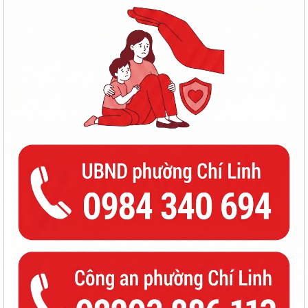
TUYỂN CHỌN THỰC TẬP SINH NAM ĐI THỰC TẬP KỸ THUẬT TẠI NHẬT
BẢN (THÁNG 8/2026)
THÔNG BÁO: VỀ VIỆC KẾT THÚC NIÊM YẾT CÔNG KHAI KẾT QUẢ RÀ
SOÁT CÁC ĐỐI TƯỢNG THUỘC HỘ NGHÈO, HỘ...
CHÍ LINH LẤY MẪU XÉT NGHIỆM ADN 15 PHẦN MỘ LIỆT SĨ CHƯA XÁC
ĐỊNH ĐƯỢC DANH TÍNH
Thông báo về việc chăm sóc và phòng trừ sâu bệnh hại lúa vụ mùa
2026
BAN THƯỜNG VỤ ĐẢNG ỦY PHƯỜNG CHÍ LINH HỌP THƯỜNG KỲ
THÁNG 8, CHO Ý KIẾN NHIỀU NỘI DUNG QUAN TRỌNG
PHƯỜNG CHÍ LINH TRIỂN KHAI HIỆU QUẢ MÔ HÌNH "NGÀY THỨ NĂM
KHÔNG HẸN", NÂNG CAO CHẤT LƯỢNG PHỤC VỤ...
TỔ ĐẠI BIỂU SỐ 18 HĐND THÀNH PHỐ HẢI PHÒNG TIẾP XÚC CỬ TRI