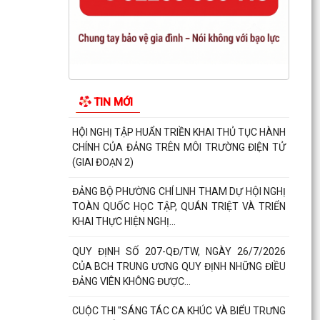
HĐND PHƯỜNG CHÍ LINH KHÓA II TỔ CHỨC
THÀNH CÔNG KỲ HỌP THỨ III, QUYẾT NGHỊ
NHIỀU GIẢI PHÁP THÚC ĐẨY...
HỘI NGHỊ TẬP HUẨN TRIỀN KHAI THỦ TỤC HÀNH
CHÍNH CỦA ĐẢNG TRÊN MÔI TRƯỜNG ĐIỆN TỬ
(GIAI ĐOẠN 2)
TIN MỚI
ĐẢNG BỘ PHƯỜNG CHÍ LINH THAM DỰ HỘI NGHỊ
TOÀN QUỐC HỌC TẬP, QUÁN TRIỆT VÀ TRIỂN
KHAI THỰC HIỆN NGHỊ...
QUY ĐỊNH SỐ 207-QĐ/TW, NGÀY 26/7/2026
CỦA BCH TRUNG ƯƠNG QUY ĐỊNH NHỮNG ĐIỀU
ĐẢNG VIÊN KHÔNG ĐƯỢC...
CUỘC THI "SÁNG TÁC CA KHÚC VÀ BIỂU TRƯNG
(LOGO) VỀ PHƯỜNG MƯỜNG THANH"
Lịch công tác của Thường trực HĐND, lãnh đạo
UBND phường tuần 31