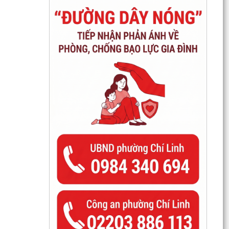
TỔ ĐẠI BIỂU SỐ 18 HĐND THÀNH PHỐ HẢI
PHÒNG TIẾP XÚC CỬ TRI TRƯỚC KỲ HỌP
THƯỜNG LỆ GIỮA NĂM 2026
ĐẨY MẠNH CHUYỂN ĐỔI SỐ NGÀNH GIÁO DỤC –
HOÀN THÀNH CẤP CHỨNG THƯ CHỮ KÝ SỐ
CỦA BAN CƠ YẾU CHO 100%...
96 NĂM – CHẶNG ĐƯỜNG VẺ VANG, TỰ HÀO
CỦA CÔNG TÁC TUYÊN GIÁO CỦA ĐẢNG
THÔNG BÁO Niêm yết công khai kết quả rà soát
các đối tượng thuộc hộ nghèo, hộ cận nghèo, hộ
thoát...
TÍCH CỰC THAM GIA CHUYỂN ĐỔI SỐ, THANH
TOÁN KHÔNG DÙNG TIỀN MẶT VÀ BẢN ĐỒ ẨM
THỰC SỐ HẢI PHÒNG –...
CHUYỂN ĐỔI SỐ – ĐỘNG LỰC XÂY DỰNG CHÍNH
QUYỀN PHỤC VỤ, XÃ HỘI VĂN MINH, HIỆN ĐẠI