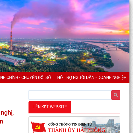
NH CHÍNH - CHUYỂN ĐỔI SỐ
HỖ TRỢ NGƯỜI DÂN - DOANH NGHIỆP
LIÊN KẾT WEBSITE
 nghị,
àn