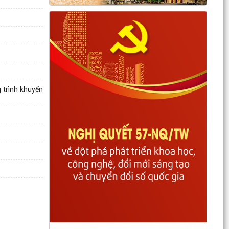
 trình khuyến
Thông báo về việc chăm sóc và phòng trừ sâu
bệnh hại lúa vụ mùa 2026
BAN THƯỜNG VỤ ĐẢNG ỦY PHƯỜNG CHÍ LINH
HỌP THƯỜNG KỲ THÁNG 8, CHO Ý KIẾN NHIỀU
NỘI DUNG QUAN TRỌNG
PHƯỜNG CHÍ LINH TRIỂN KHAI HIỆU QUẢ MÔ
HÌNH "NGÀY THỨ NĂM KHÔNG HẸN", NÂNG CAO
CHẤT LƯỢNG PHỤC VỤ...