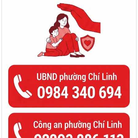
BAN THƯỜNG VỤ ĐẢNG ỦY PHƯỜNG CHÍ LINH HỌP THƯỜNG KỲ
THÁNG 8, CHO Ý KIẾN NHIỀU NỘI DUNG QUAN TRỌNG
PHƯỜNG CHÍ LINH TRIỂN KHAI HIỆU QUẢ MÔ HÌNH "NGÀY THỨ NĂM
KHÔNG HẸN", NÂNG CAO CHẤT LƯỢNG PHỤC VỤ...
TỔ ĐẠI BIỂU SỐ 18 HĐND THÀNH PHỐ HẢI PHÒNG TIẾP XÚC CỬ TRI
TRƯỚC KỲ HỌP THƯỜNG LỆ GIỮA NĂM 2026
ĐẨY MẠNH CHUYỂN ĐỔI SỐ NGÀNH GIÁO DỤC – HOÀN THÀNH CẤP
CHỨNG THƯ CHỮ KÝ SỐ CỦA BAN CƠ YẾU CHO 100%...
96 NĂM – CHẶNG ĐƯỜNG VẺ VANG, TỰ HÀO CỦA CÔNG TÁC TUYÊN
GIÁO CỦA ĐẢNG
THÔNG BÁO Niêm yết công khai kết quả rà soát các đối tượng thuộc
hộ nghèo, hộ cận nghèo, hộ thoát...
TÍCH CỰC THAM GIA CHUYỂN ĐỔI SỐ, THANH TOÁN KHÔNG DÙNG
TIỀN MẶT VÀ BẢN ĐỒ ẨM THỰC SỐ HẢI PHÒNG –...
CHUYỂN ĐỔI SỐ – ĐỘNG LỰC XÂY DỰNG CHÍNH QUYỀN PHỤC VỤ, XÃ