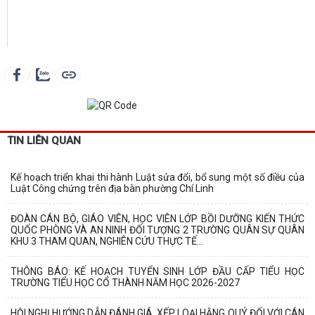
TIN LIÊN QUAN
Kế hoạch triển khai thi hành Luật sửa đổi, bổ sung một số điều của
Luật Công chứng trên địa bàn phường Chí Linh
ĐOÀN CÁN BỘ, GIÁO VIÊN, HỌC VIÊN LỚP BỒI DƯỠNG KIẾN THỨC
QUỐC PHÒNG VÀ AN NINH ĐỐI TƯỢNG 2 TRƯỜNG QUÂN SỰ QUÂN
KHU 3 THAM QUAN, NGHIÊN CỨU THỰC TẾ...
THÔNG BÁO: KẾ HOẠCH TUYỂN SINH LỚP ĐẦU CẤP TIỂU HỌC
TRƯỜNG TIỂU HỌC CỔ THÀNH NĂM HỌC 2026-2027
HỘI NGHỊ HƯỚNG DẪN ĐÁNH GIÁ, XẾP LOẠI HẰNG QUÝ ĐỐI VỚI CÁN