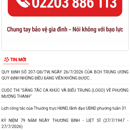
HỘI VĂN MINH, HIỆN ĐẠI
HĐND PHƯỜNG CHÍ LINH KHÓA II TỔ CHỨC THÀNH CÔNG KỲ HỌP THỨ
III, QUYẾT NGHỊ NHIỀU GIẢI PHÁP THÚC ĐẨY...
HỘI NGHỊ TẬP HUẨN TRIỀN KHAI THỦ TỤC HÀNH CHÍNH CỦA ĐẢNG
TRÊN MÔI TRƯỜNG ĐIỆN TỬ (GIAI ĐOẠN 2)
ĐẢNG BỘ PHƯỜNG CHÍ LINH THAM DỰ HỘI NGHỊ TOÀN QUỐC HỌC
TIN MỚI
TẬP, QUÁN TRIỆT VÀ TRIỂN KHAI THỰC HIỆN NGHỊ...
QUY ĐỊNH SỐ 207-QĐ/TW, NGÀY 26/7/2026 CỦA BCH TRUNG ƯƠNG
QUY ĐỊNH NHỮNG ĐIỀU ĐẢNG VIÊN KHÔNG ĐƯỢC...
CUỘC THI "SÁNG TÁC CA KHÚC VÀ BIỂU TRƯNG (LOGO) VỀ PHƯỜNG
MƯỜNG THANH"
Lịch công tác của Thường trực HĐND, lãnh đạo UBND phường tuần 31
KỶ NIỆM 79 NĂM NGÀY THƯƠNG BINH - LIỆT SĨ (27/7/1947 -
27/7/2026)