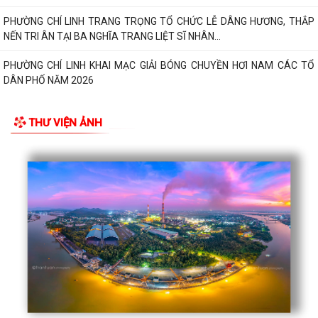
PHƯỜNG CHÍ LINH TRANG TRỌNG TỔ CHỨC LỄ DÂNG HƯƠNG, THẮP
NẾN TRI ÂN TẠI BA NGHĨA TRANG LIỆT SĨ NHÂN...
PHƯỜNG CHÍ LINH KHAI MẠC GIẢI BÓNG CHUYỀN HƠI NAM CÁC TỔ
DÂN PHỐ NĂM 2026
TRƯỜNG MẦM NON PHẢ LẠI TỔ CHỨC HOẠT ĐỘNG TRI ÂN NHÂN KỶ
THƯ VIỆN ẢNH
NIỆM 79 NĂM NGÀY THƯƠNG BINH – LIỆT SĨ
QUYẾT ĐỊNH Về việc bổ nhiệm vào chức danh nghề nghiệp và xếp
lương đối với viên chức trúng tuyển kỳ...
THÔNG BÁO VỀ VIỆC CÔNG KHAI SỐ ĐIỆN THOẠI ĐƯỜNG DÂY NÓNG
VÀ CỔNG THÔNG TIN ĐIỆN TỬ TIẾP NHẬN THÔNG...
THƯỜNG TRỰC ĐẢNG ỦY PHƯỜNG CHÍ LINH THĂM, TẶNG QUÀ NGƯỜI
CÓ CÔNG NHÂN DỊP KỶ NIỆM 79 NĂM NGÀY...
LỄ DÂNG HƯƠNG, THẮP NẾN TRI ÂN CÁC ANH HÙNG LIỆT SĨ KỶ NIỆM
79 NĂM NGÀY THƯƠNG BINH - LIỆT SĨ...