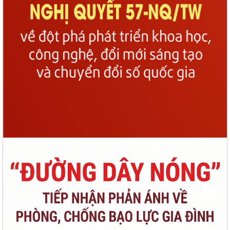
TUYỂN CHỌN THỰC TẬP SINH NAM ĐI THỰC TẬP KỸ THUẬT TẠI NHẬT
BẢN (THÁNG 8/2026)
THÔNG BÁO: VỀ VIỆC KẾT THÚC NIÊM YẾT CÔNG KHAI KẾT QUẢ RÀ
SOÁT CÁC ĐỐI TƯỢNG THUỘC HỘ NGHÈO, HỘ...
CHÍ LINH LẤY MẪU XÉT NGHIỆM ADN 15 PHẦN MỘ LIỆT SĨ CHƯA XÁC
ĐỊNH ĐƯỢC DANH TÍNH
Thông báo về việc chăm sóc và phòng trừ sâu bệnh hại lúa vụ mùa
2026