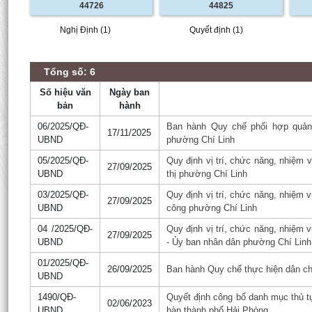
44726
44825
Nghị Định (1)
Quyết định (1)
Tổng số: 6
Số hiệu văn
Ngày ban
bản
hành
06/2025/QĐ-
Ban hành Quy chế phối hợp quản 
17/11/2025
UBND
phường Chí Linh
05/2025/QĐ-
Quy định vị trí, chức năng, nhiệm
27/09/2025
UBND
thị phường Chí Linh
03/2025/QĐ-
Quy định vị trí, chức năng, nhiệm
27/09/2025
UBND
công phường Chí Linh
04 /2025/QĐ-
Quy định vị trí, chức năng, nhiệm
27/09/2025
UBND
- Ủy ban nhân dân phường Chí Linh
01/2025/QĐ-
26/09/2025
Ban hành Quy chế thực hiện dân chủ
UBND
1490/QĐ-
Quyết định công bố danh mục thủ tụ
02/06/2023
UBND
bàn thành phố Hải Phòng