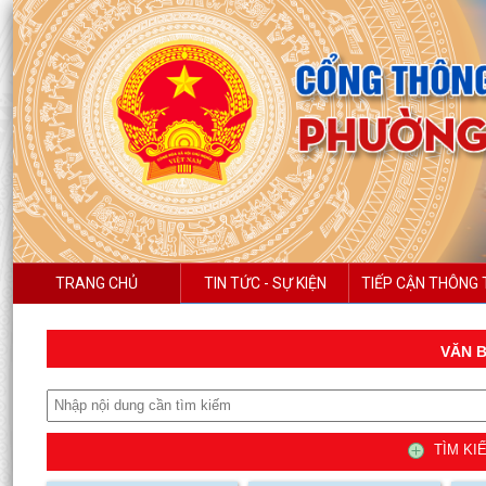
TRANG CHỦ
TIN TỨC - SỰ KIỆN
TIẾP CẬN THÔNG 
VĂN B
TÌM KIẾ