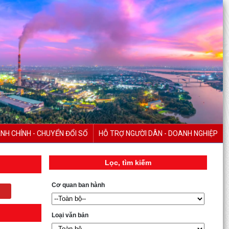
NH CHÍNH - CHUYỂN ĐỔI SỐ
HỖ TRỢ NGƯỜI DÂN - DOANH NGHIỆP
Lọc, tìm kiếm
Cơ quan ban hành
Loại văn bản