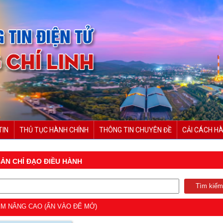
TIN
THỦ TỤC HÀNH CHÍNH
THÔNG TIN CHUYÊN ĐỀ
CẢI CÁCH HÀ
ẢN CHỈ ĐẠO ĐIỀU HÀNH
M NÂNG CAO (ẤN VÀO ĐỂ MỞ)