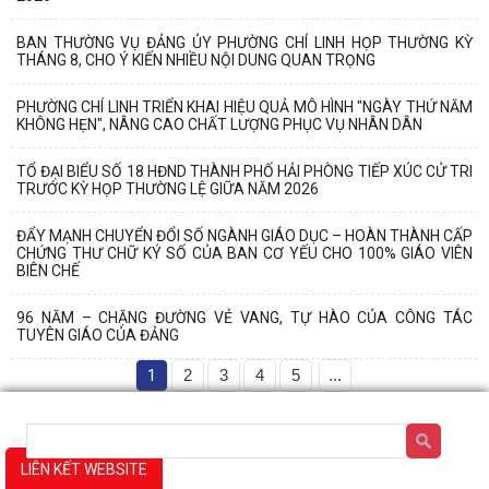
BAN THƯỜNG VỤ ĐẢNG ỦY PHƯỜNG CHÍ LINH HỌP THƯỜNG KỲ
THÁNG 8, CHO Ý KIẾN NHIỀU NỘI DUNG QUAN TRỌNG
PHƯỜNG CHÍ LINH TRIỂN KHAI HIỆU QUẢ MÔ HÌNH "NGÀY THỨ NĂM
KHÔNG HẸN", NÂNG CAO CHẤT LƯỢNG PHỤC VỤ NHÂN DÂN
TỔ ĐẠI BIỂU SỐ 18 HĐND THÀNH PHỐ HẢI PHÒNG TIẾP XÚC CỬ TRI
TRƯỚC KỲ HỌP THƯỜNG LỆ GIỮA NĂM 2026
ĐẨY MẠNH CHUYỂN ĐỔI SỐ NGÀNH GIÁO DỤC – HOÀN THÀNH CẤP
CHỨNG THƯ CHỮ KÝ SỐ CỦA BAN CƠ YẾU CHO 100% GIÁO VIÊN
BIÊN CHẾ
96 NĂM – CHẶNG ĐƯỜNG VẺ VANG, TỰ HÀO CỦA CÔNG TÁC
TUYÊN GIÁO CỦA ĐẢNG
1
2
3
4
5
...
LIÊN KẾT WEBSITE