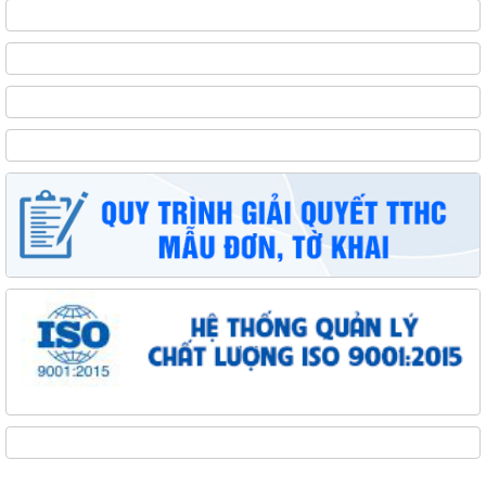
THÔNG BÁO VỀ VIỆC TREO CỜ RỦ VÀ NGỪNG CÁC HOẠT ĐỘNG VUI
CHƠI, GIẢI TRÍ TRONG NHỮNG NGÀY LỄ QUỐC...
TUYỂN CHỌN THỰC TẬP SINH NAM ĐI THỰC TẬP KỸ THUẬT TẠI NHẬT