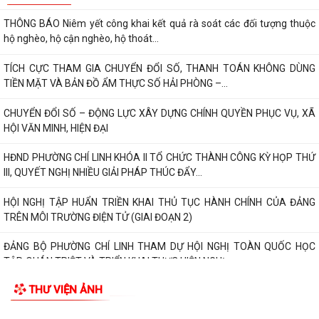
CHỨNG THƯ CHỮ KÝ SỐ CỦA BAN CƠ YẾU CHO 100%...
96 NĂM – CHẶNG ĐƯỜNG VẺ VANG, TỰ HÀO CỦA CÔNG TÁC TUYÊN
TIN MỚI
GIÁO CỦA ĐẢNG
THÔNG BÁO Niêm yết công khai kết quả rà soát các đối tượng thuộc
hộ nghèo, hộ cận nghèo, hộ thoát...
TÍCH CỰC THAM GIA CHUYỂN ĐỔI SỐ, THANH TOÁN KHÔNG DÙNG
TIỀN MẶT VÀ BẢN ĐỒ ẨM THỰC SỐ HẢI PHÒNG –...
CHUYỂN ĐỔI SỐ – ĐỘNG LỰC XÂY DỰNG CHÍNH QUYỀN PHỤC VỤ, XÃ
HỘI VĂN MINH, HIỆN ĐẠI
HĐND PHƯỜNG CHÍ LINH KHÓA II TỔ CHỨC THÀNH CÔNG KỲ HỌP THỨ
III, QUYẾT NGHỊ NHIỀU GIẢI PHÁP THÚC ĐẨY...
HỘI NGHỊ TẬP HUẨN TRIỀN KHAI THỦ TỤC HÀNH CHÍNH CỦA ĐẢNG
TRÊN MÔI TRƯỜNG ĐIỆN TỬ (GIAI ĐOẠN 2)
ĐẢNG BỘ PHƯỜNG CHÍ LINH THAM DỰ HỘI NGHỊ TOÀN QUỐC HỌC