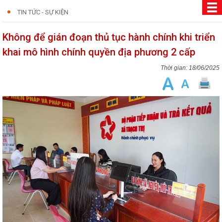
TIN TỨC - SỰ KIỆN
Không để gián đoạn thủ tục hành chính khi triển
khai mô hình chính quyền địa phương 2 cấp
18/06/2025