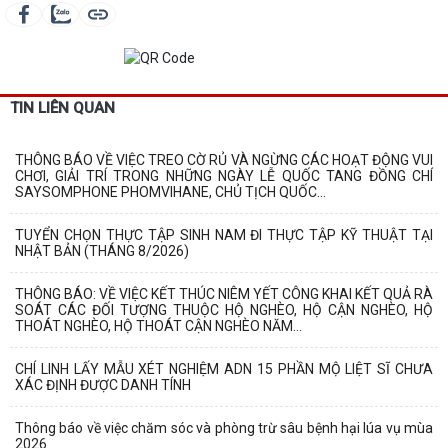
TIN LIÊN QUAN
THÔNG BÁO VỀ VIỆC TREO CỜ RỦ VÀ NGỪNG CÁC HOẠT ĐỘNG VUI
CHƠI, GIẢI TRÍ TRONG NHỮNG NGÀY LỄ QUỐC TANG ĐỒNG CHÍ
SAYSOMPHONE PHOMVIHANE, CHỦ TỊCH QUỐC...
TUYỂN CHỌN THỰC TẬP SINH NAM ĐI THỰC TẬP KỸ THUẬT TẠI
NHẬT BẢN (THÁNG 8/2026)
THÔNG BÁO: VỀ VIỆC KẾT THÚC NIÊM YẾT CÔNG KHAI KẾT QUẢ RÀ
SOÁT CÁC ĐỐI TƯỢNG THUỘC HỘ NGHÈO, HỘ CẬN NGHÈO, HỘ
THOÁT NGHÈO, HỘ THOÁT CẬN NGHÈO NĂM...
CHÍ LINH LẤY MẪU XÉT NGHIỆM ADN 15 PHẦN MỘ LIỆT SĨ CHƯA
XÁC ĐỊNH ĐƯỢC DANH TÍNH
Thông báo về việc chăm sóc và phòng trừ sâu bệnh hại lúa vụ mùa
2026