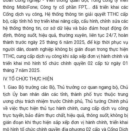
đoàn Công nghiệp - Viễn thông quân đội; Tổng công ty viễn
thông MobiFone; Công ty cổ phần FPT,… đã triển khai các
Cổng dịch vụ công, Hệ thống thông tin giải quyết TTHC cấp
bộ, cấp tỉnh hỗ trợ triển khai nâng cấp, cấu hình, chỉnh sửa các
hệ thống thông tin, cơ sở dữ liệu và bảo đảm hoạt động ổn
định, thông suốt, hiệu quả, thường xuyên, liên tục 24/7, hoàn
thành trước ngày 25 tháng 6 năm 2025, để kịp thời phục vụ
người dân, doanh nghiệp không bị gián đoạn trong thực hiện
TTHC, cung cấp dịch vụ công khi sắp xếp đơn vị hành chính và
triển khai mô hình tổ chức chính quyền 02 cấp từ ngày 01
tháng 7 năm 2025.
IV. TỔ CHỨC THỰC HIỆN
1. Giao Bộ trưởng các Bộ, Thủ trưởng cơ quan ngang bộ, Chủ
tịch Ủy ban nhân dân các tỉnh, thành phố trực thuộc trung
ương chịu trách nhiệm trước Chính phủ, Thủ tướng Chính phủ
về việc thực hiện thủ tục hành chính, cung cấp dịch vụ công
trực tuyến, bảo đảm thực chất, hiệu quả, thông suốt, không bị
gián đoạn khi thực hiện sắp xếp đơn vị hành chính, triển khai
mô hình tổ chức chính quyền địa phương 02 cấp và Cổng Dịch