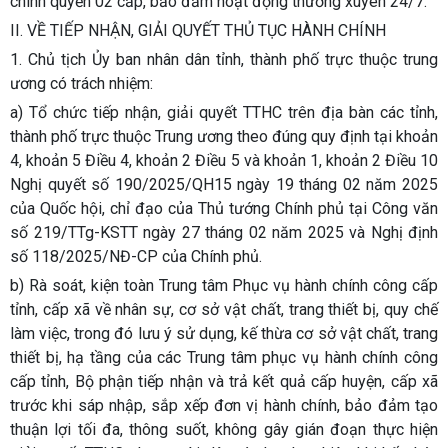
chính quyền 02 cấp, bảo đảm hoạt động thường xuyên 24/7.
II. VỀ TIẾP NHẬN, GIẢI QUYẾT THỦ TỤC HÀNH CHÍNH
1. Chủ tịch Ủy ban nhân dân tỉnh, thành phố trực thuộc trung
ương có trách nhiệm:
a) Tổ chức tiếp nhận, giải quyết TTHC trên địa bàn các tỉnh,
thành phố trực thuộc Trung ương theo đúng quy định tại khoản
4, khoản 5 Điều 4, khoản 2 Điều 5 và khoản 1, khoản 2 Điều 10
Nghị quyết số 190/2025/QH15 ngày 19 tháng 02 năm 2025
của Quốc hội, chỉ đạo của Thủ tướng Chính phủ tại Công văn
số 219/TTg-KSTT ngày 27 tháng 02 năm 2025 và Nghị định
số 118/2025/NĐ-CP của Chính phủ.
b) Rà soát, kiện toàn Trung tâm Phục vụ hành chính công cấp
tỉnh, cấp xã về nhân sự, cơ sở vật chất, trang thiết bị, quy chế
làm việc, trong đó lưu ý sử dụng, kế thừa cơ sở vật chất, trang
thiết bị, hạ tầng của các Trung tâm phục vụ hành chính công
cấp tỉnh, Bộ phận tiếp nhận và trả kết quả cấp huyện, cấp xã
trước khi sáp nhập, sắp xếp đơn vị hành chính, bảo đảm tạo
thuận lợi tối đa, thông suốt, không gây gián đoạn thực hiện