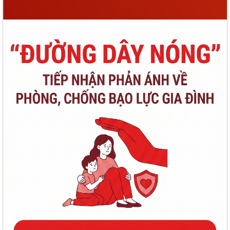
THÔNG BÁO: VỀ VIỆC KẾT THÚC NIÊM YẾT CÔNG KHAI KẾT QUẢ RÀ
SOÁT CÁC ĐỐI TƯỢNG THUỘC HỘ NGHÈO, HỘ...
CHÍ LINH LẤY MẪU XÉT NGHIỆM ADN 15 PHẦN MỘ LIỆT SĨ CHƯA XÁC
ĐỊNH ĐƯỢC DANH TÍNH
Thông báo về việc chăm sóc và phòng trừ sâu bệnh hại lúa vụ mùa
2026
BAN THƯỜNG VỤ ĐẢNG ỦY PHƯỜNG CHÍ LINH HỌP THƯỜNG KỲ
THÁNG 8, CHO Ý KIẾN NHIỀU NỘI DUNG QUAN TRỌNG
PHƯỜNG CHÍ LINH TRIỂN KHAI HIỆU QUẢ MÔ HÌNH "NGÀY THỨ NĂM
KHÔNG HẸN", NÂNG CAO CHẤT LƯỢNG PHỤC VỤ...
TỔ ĐẠI BIỂU SỐ 18 HĐND THÀNH PHỐ HẢI PHÒNG TIẾP XÚC CỬ TRI
TRƯỚC KỲ HỌP THƯỜNG LỆ GIỮA NĂM 2026
ĐẨY MẠNH CHUYỂN ĐỔI SỐ NGÀNH GIÁO DỤC – HOÀN THÀNH CẤP
CHỨNG THƯ CHỮ KÝ SỐ CỦA BAN CƠ YẾU CHO 100%...