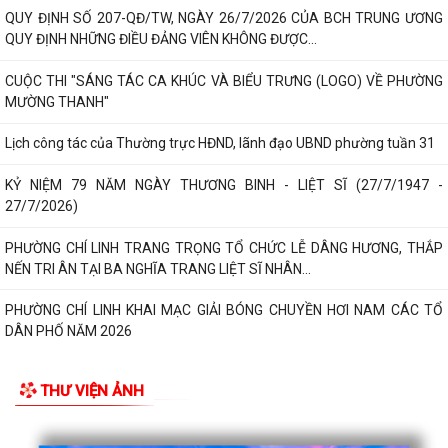
QUY ĐỊNH SỐ 207-QĐ/TW, NGÀY 26/7/2026 CỦA BCH TRUNG ƯƠNG
QUY ĐỊNH NHỮNG ĐIỀU ĐẢNG VIÊN KHÔNG ĐƯỢC...
CUỘC THI "SÁNG TÁC CA KHÚC VÀ BIỂU TRƯNG (LOGO) VỀ PHƯỜNG
MƯỜNG THANH"
Lịch công tác của Thường trực HĐND, lãnh đạo UBND phường tuần 31
KỶ NIỆM 79 NĂM NGÀY THƯƠNG BINH - LIỆT SĨ (27/7/1947 -
27/7/2026)
PHƯỜNG CHÍ LINH TRANG TRỌNG TỔ CHỨC LỄ DÂNG HƯƠNG, THẮP
NẾN TRI ÂN TẠI BA NGHĨA TRANG LIỆT SĨ NHÂN...
PHƯỜNG CHÍ LINH KHAI MẠC GIẢI BÓNG CHUYỀN HƠI NAM CÁC TỔ
DÂN PHỐ NĂM 2026
TRƯỜNG MẦM NON PHẢ LẠI TỔ CHỨC HOẠT ĐỘNG TRI ÂN NHÂN KỶ
THƯ VIỆN ẢNH
NIỆM 79 NĂM NGÀY THƯƠNG BINH – LIỆT SĨ
QUYẾT ĐỊNH Về việc bổ nhiệm vào chức danh nghề nghiệp và xếp