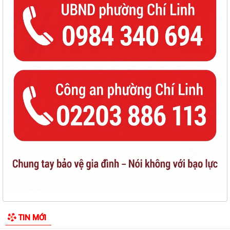
96 NĂM – CHẶNG ĐƯỜNG VẺ VANG, TỰ HÀO CỦA CÔNG TÁC TUYÊN
GIÁO CỦA ĐẢNG
THÔNG BÁO Niêm yết công khai kết quả rà soát các đối tượng thuộc
hộ nghèo, hộ cận nghèo, hộ thoát...
TÍCH CỰC THAM GIA CHUYỂN ĐỔI SỐ, THANH TOÁN KHÔNG DÙNG
TIỀN MẶT VÀ BẢN ĐỒ ẨM THỰC SỐ HẢI PHÒNG –...
CHUYỂN ĐỔI SỐ – ĐỘNG LỰC XÂY DỰNG CHÍNH QUYỀN PHỤC VỤ, XÃ
HỘI VĂN MINH, HIỆN ĐẠI
HĐND PHƯỜNG CHÍ LINH KHÓA II TỔ CHỨC THÀNH CÔNG KỲ HỌP THỨ
III, QUYẾT NGHỊ NHIỀU GIẢI PHÁP THÚC ĐẨY...
HỘI NGHỊ TẬP HUẨN TRIỀN KHAI THỦ TỤC HÀNH CHÍNH CỦA ĐẢNG
TRÊN MÔI TRƯỜNG ĐIỆN TỬ (GIAI ĐOẠN 2)
ĐẢNG BỘ PHƯỜNG CHÍ LINH THAM DỰ HỘI NGHỊ TOÀN QUỐC HỌC
TIN MỚI
TẬP, QUÁN TRIỆT VÀ TRIỂN KHAI THỰC HIỆN NGHỊ...