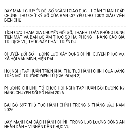
ĐẨY MẠNH CHUYỂN ĐỔI SỐ NGÀNH GIÁO DỤC – HOÀN THÀNH CẤP
CHỨNG THƯ CHỮ KÝ SỐ CỦA BAN CƠ YẾU CHO 100% GIÁO VIÊN
BIÊN CHẾ
TÍCH CỰC THAM GIA CHUYỂN ĐỔI SỐ, THANH TOÁN KHÔNG DÙNG
TIỀN MẶT VÀ BẢN ĐỒ ẨM THỰC SỐ HẢI PHÒNG – NÂNG CAO GIÁ
TRỊ DỊCH VỤ, THÚC ĐẨY PHÁT TRIỂN DU...
CHUYỂN ĐỔI SỐ – ĐỘNG LỰC XÂY DỰNG CHÍNH QUYỀN PHỤC VỤ,
XÃ HỘI VĂN MINH, HIỆN ĐẠI
HỘI NGHỊ TẬP HUẨN TRIỀN KHAI THỦ TỤC HÀNH CHÍNH CỦA ĐẢNG
TRÊN MÔI TRƯỜNG ĐIỆN TỬ (GIAI ĐOẠN 2)
PHƯỜNG CHÍ LINH TỔ CHỨC HỘI NGHỊ TẬP HUẤN BỒI DƯỠNG KỸ
NĂNG CHUYỂN ĐỔI SỐ NĂM 2026
BÃI BỎ 697 THỦ TỤC HÀNH CHÍNH TRONG 6 THÁNG ĐẦU NĂM
2026
ĐẨY MẠNH CẢI CÁCH HÀNH CHÍNH TRONG LỰC LƯỢNG CÔNG AN
NHÂN DÂN – VÌ NHÂN DÂN PHỤC VỤ