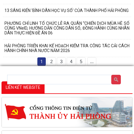
13 SÁNG KIẾN 'BÌNH DÂN HỌC VỤ SỐ' CỦA THÀNH PHỐ HẢI PHÒNG
PHƯỜNG CHÍ LINH TỔ CHỨC LỄ RA QUÂN “CHIẾN DỊCH MÙA HÈ SỐ
CÙNG VNeID, HƯỚNG DẪN CÔNG DÂN SỐ, ĐỒNG HÀNH CÙNG NHÂN
DÂN THỰC HIỆN ĐỀ ÁN 06
HẢI PHÒNG TRIỂN KHAI KẾ HOẠCH KIỂM TRA CÔNG TÁC CẢI CÁCH
HÀNH CHÍNH NHÀ NƯỚC NĂM 2026
1
2
3
4
5
...
LIÊN KẾT WEBSITE