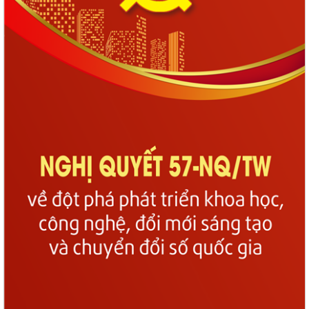
TUYỂN CHỌN THỰC TẬP SINH NAM ĐI THỰC TẬP KỸ THUẬT TẠI NHẬT
BẢN (THÁNG 8/2026)