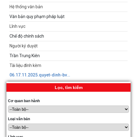
Hệ thống văn bản
Văn bản quy phạm pháp luật
Lĩnh vực
Chế độ chính sách
Người ký duyệt
Trần Trung Kiên
Tài liệu đính kèm
06.17.11.2025.quyet-dinh-bv-quyen-loi-nguoi-tieu-dung-chi-linh-in.signed638995974181886879.pdf
Lọc, tìm kiếm
Cơ quan ban hành
Loại văn bản